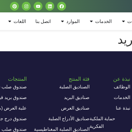
ات
الخدمات
الموارد
اتصل بنا
اللغات
يد
نبذة عن
فئة المنتج
المنتجات
الوظائف
الصناديق الصلبة
صندوق صلب (غ
الخدمات
صناديق البريد
صندوق بريد ق
نبذة عنا
صناديق العرض
علبة العرض (م
حماية الملكية
صناديق الأدراج الصلبة
صندوق درج جا
الفكرية
الصناديق الصلبة المغناطيسية
صندوق صلب ب