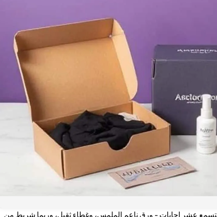
ستسمع عشر إجابات - ورق ناعم الملمس، وغطاء ثقيل، وربما شريط من