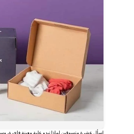
اسأل عشرة متسوقين لماذا تبدو علبة معينة فاخرة، و