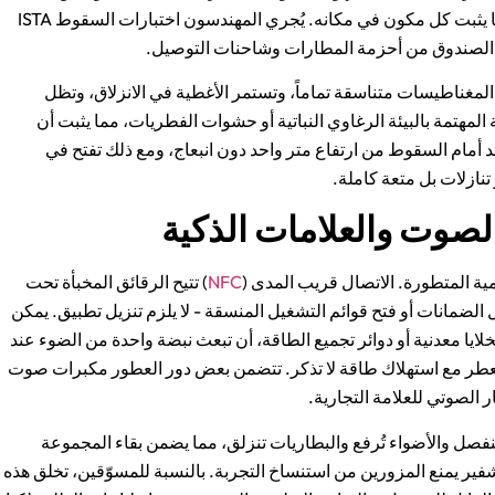
حمالات اللب المقولبة حسب الطلب بتفاوت مليمتر، مما يثبت كل مكون في مكانه. يُجري المهندسون اختبارات السقوط ISTA
ظل المغناطيسات متناسقة تماماً، وتستمر الأغطية في الانزلاق، وتظل
 المهتمة بالبيئة الرغاوي النباتية أو حشوات الفطريات، مما يثبت أن
 أمام السقوط من ارتفاع متر واحد دون انبعاج، ومع ذلك تفتح في
تنازلات بل متعة كاملة.
الصوت والعلامات الذكية
ية المتطورة. الاتصال قريب المدى (
NFC
) تتيح الرقائق المخبأة تحت
ل الضمانات أو فتح قوائم التشغيل المنسقة - لا يلزم تنزيل تطبيق. يمكن
 تعمل بخلايا معدنية أو دوائر تجميع الطاقة، أن تبعث نبضة واحدة من الضوء عند
العطر مع استهلاك طاقة لا تذكر. تتضمن بعض دور العطور مكبرات صوت
 الصوتي للعلامة التجارية.
نفصل والأضواء تُرفع والبطاريات تنزلق، مما يضمن بقاء المجموعة
التشفير يمنع المزورين من استنساخ التجربة. بالنسبة للمسوّقين، تخلق هذه