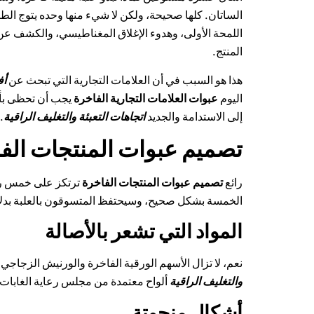
الساتان. كلها صحيحة، ولكن لا شيء منها وحده يتوج الطر
اللمحة الأولى، وهدوء الإغلاق المغناطيسي، والكشف عن
المنتج.
هذا هو السبب في أن العلامات التجارية التي تبحث عن
أف
اليوم
عبوات العلامات التجارية الفاخرة
يجب أن تحظى بأضو
إلى الاستدامة والجديد
اتجاهات التعبئة والتغليف الراقية
.
تصميم عبوات المنتجات الفاخ
رائع
تصميم عبوات المنتجات الفاخرة
ترتكز على خمس ركا
الخمسة بشكل صحيح، وسيحتفظ المتسوقون بالعلبة بدلاً
المواد التي تشعر بالأصالة
نعم، لا تزال الأسهم الورقية الفاخرة والورنيش الزجاجي
والتغليف الراقية
ألواح معتمدة من مجلس رعاية الغابات مع 
أشكال منحوتة