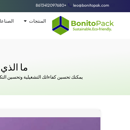
+8613412097680
leo@bonitopak.com
المنتجات
الصناع
ما الذي 
يمكنك تحسين كفاءاتك التشغيلية وتحسين الت