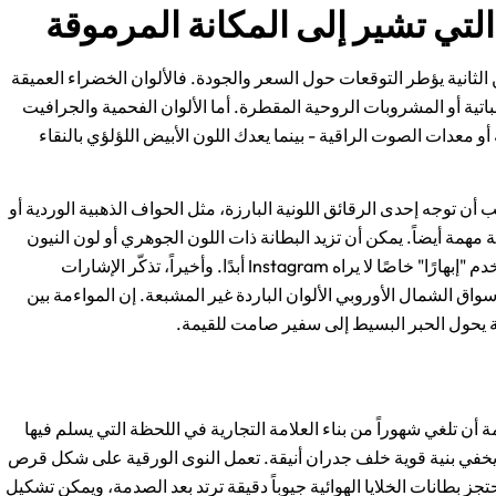
التي تشير إلى المكانة المرموقة
لثانية يؤطر التوقعات حول السعر والجودة. فالألوان الخضراء العميقة
نباتية أو المشروبات الروحية المقطرة. أما الألوان الفحمية والجرافيت
و معدات الصوت الراقية - بينما يعدك اللون الأبيض اللؤلؤي بالنقاء
 أن توجه إحدى الرقائق اللونية البارزة، مثل الحواف الذهبية الوردية أو
 مهمة أيضاً. يمكن أن تزيد البطانة ذات اللون الجوهري أو لون النيون
المفاجئ من الدراما بمجرد رفع الغطاء، مما يمنح المستخدم "إبهارًا" خاصًا لا يراه Instagram أبدًا. وأخيراً، تذكّر الإشارات
سواق الشمال الأوروبي الألوان الباردة غير المشبعة. إن المواءمة بين
ية يحول الحبر البسيط إلى سفير صامت للقيمة.
 تلغي شهوراً من بناء العلامة التجارية في اللحظة التي يسلم فيها
خفي بنية قوية خلف جدران أنيقة. تعمل النوى الورقية على شكل قرص
بطانات الخلايا الهوائية جيوباً دقيقة ترتد بعد الصدمة، ويمكن تشكيل