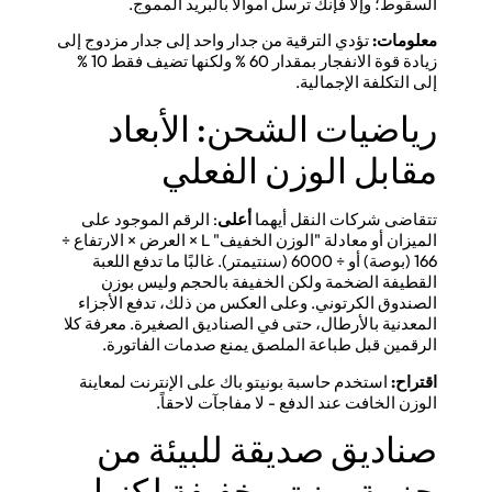
السقوط؛ وإلا فإنك ترسل أموالاً بالبريد المموج.
معلومات:
تؤدي الترقية من جدار واحد إلى جدار مزدوج إلى
زيادة قوة الانفجار بمقدار 60 % ولكنها تضيف فقط 10 %
إلى التكلفة الإجمالية.
رياضيات الشحن: الأبعاد
مقابل الوزن الفعلي
تتقاضى شركات النقل أيهما
أعلى
: الرقم الموجود على
الميزان أو معادلة "الوزن الخفيف" L × العرض × الارتفاع ÷
166 (بوصة) أو ÷ 6000 (سنتيمتر). غالبًا ما تدفع اللعبة
القطيفة الضخمة ولكن الخفيفة بالحجم وليس بوزن
الصندوق الكرتوني. وعلى العكس من ذلك، تدفع الأجزاء
المعدنية بالأرطال، حتى في الصناديق الصغيرة. معرفة كلا
الرقمين قبل طباعة الملصق يمنع صدمات الفاتورة.
اقتراح:
استخدم حاسبة بونيتو باك على الإنترنت لمعاينة
الوزن الخافت عند الدفع - لا مفاجآت لاحقاً.
صناديق صديقة للبيئة من
حزمة بونيتو-خفيفة لكنها