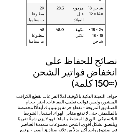
شاحن 18
مزدوج
28.3
29
× 14 × 12
قبل
مطبوعا
الميلاد
ت ستامبا
24 × 18 ×
تكييف
48.0
48
18 × 18
ثلاثي
مطبوعا
شاحن
ت ستامبا
نصائح للحفاظ على
انخفاض فواتير الشحن
(≈150 كلمة)
حواف التعبئة الذكية بالأوقية. املأ الفراغات بقطع الكرافت
المبشور، وليس قوالب تغليف الفقاعات. اختر أحجام
الصناديق المريحة - تقطع حزمة بونيتو باك أبعادًا مخصصة
بالملليمتر، حتى لا تدفع مقابل الهواء. استبدل الشريط
البلاستيكي بالورق المنشط بالماء؛ فهو لا يزن شيئًا تقريبًا
ويلتصق بشكل أقوى. اشحن مجموعات متعددة العناصر
في صندوق واحد أكبر بدلاً من ثلاثة صناديق أصغر - يرتفع