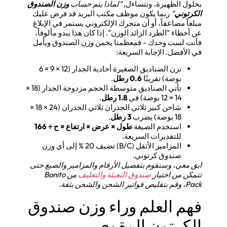
بحلول الظهيرة، وتتساءل,
"لماذا يتم حساب
وزن الصندوق
الكرتوني
"
ربما يكون موظف مكتب البريد قد فرض عليك
مبلغاً مضاعفاً، أو أن متجرك الإلكتروني يستمر في الإبلاغ
عن أخطاء "الطرد الزائد الوزن". إذا كان هذا يبدو مألوفاً،
فأنت لست وحدك - فمعظمنا يخمن وزن الصندوق ويأمل
في الأفضل. الإجابة السريعة:
تزن الصناديق الصغيرة أحادية الجدار (12 × 9 × 6
بوصة) تقريبًا
0.6 رطل
.
تأتي الصناديق متوسطة الحجم مزدوجة الجدار (18 ×
14 × 12 بوصة) في
1.8 رطل
.
شاحن كبير ثلاثي الجدران ثلاثي الجدران (24 × 18 ×
18 بوصة) يضرب
3 رطل
.
استخدم الصيغة
طول × عرض × ارتفاع × ح ÷ 166
للتقديرات السريعة.
المزامير الأثقل (B/C) تضيف 20 % إلى أي وزن
صندوق كرتوني.
ابق معي، وسنقوم بتفصيل الأرقام والمزامير والصيغ حتى
تتمكن من اختيار
صندوق التعبئة والتغليف
من Bonito
Pack، وقم بتقليص فواتير الشحن والشحن بثقة.
فهم العلم وراء وزن صندوق
الكرتون المقوى