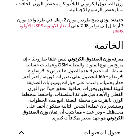
وزن الصندوق الكرتوني قليلاً، ولكن ينخفض الوزن الخافت،
مما يخفض الرسوم الإجمالية.
حقيقة:
يؤدي دمج طردين بوزن 2 رطل في طرد واحد بوزن
3 أرطال إلى توفير 18 % على
أسعار الأولوية USPS الأولوية
.
USPS
الخاتمة
معرفة
وزن الصندوق الكرتوني
ليس علمًا صاروخيًا - إنه
مزيج من نوع الفلوت والبطانة GSM وعمليات حسابية
بسيطة. استخدم قاعدة الطول × العرض × الارتفاع ×
الارتفاع ÷ 166 للحصول على تقديرات فورية، واختر أخف
جدار يحميك، واعتمد على خيارات بونيتو باك الصديقة
للبيئة لتحقيق وفورات إضافية. تحقق جيدًا من الوزن
الفعلي والأبعاد قبل طباعة الملصقات، واحتفظ بمخطط
الوزن بالقرب من محطة التعبئة. اتبع هذه الخطوات،
وستشعر بأن عملية الشحن التالية ستكون أخف على
محفظتك - وذراعيك - مما يثبت أن إتقان
وزن الصندوق
الكرتوني
هو جهد صغير بمكافآت كبيرة.
جدول المحتويات