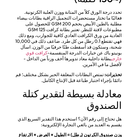
تحدد درجة الورق كلاً من المتانة ووزن العلبة الكرتونية.
فغالبًا ما تختار مستحضرات التجميل الراقية بطانات بيضاء
مطلية بالطين الأبيض بحجم 200 GSM للحصول على
مطبوعات لافتة للنظر. تعتبر بطانة كرافت 125 GSM
العادية من ورق الكرافت العادي كافية للجوارب، ومع ذلك
فهي تقتطع 0.1 رطل من كل طرد. ضاعف ذلك في 10,000
شحنة، وستكون قد أسقطت طنًا حرفيًا من الوزن. اسأل
بونيتو باك عن خيارات الدرجة المنقسمة-
كرافت قوي
خارجي
بطانة داخلية معاد تدويرها أخف وزناً من الداخل -
لأفضل ما في الأمرين.
تحذيرات:
تمتص البطانات المغلفة الحبر بشكل مختلف؛ قم
دائمًا بإجراء اختبار طباعة قبل الإنتاج الكامل.
معادلة بسيطة لتقدير كتلة
الصندوق
هل تحتاج إلى رقم الآن؟ استخدم هذا التقدير السريع الذي
يقسم به العديد من بائعي التجارة الإلكترونية:
وزن صندوق الكرتون (رطل) = الطول × العرض × الارتفاع