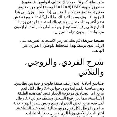
متوسطة، كبيرة"، ومع ذلك تختلف أقواسها. A
صغيرة
صندوق أولوية USPS (12 × 12 × 8 بوصة) أكبر من صندوق
صغيرة
صندوق فيديكس المنزلي. إذا أضفنا الوزن إلى هذا
المزيج، فسوف يسود الارتباك. ما الحل؟ احتفظ بورقة غش
تضم أكثر وحدات تخزين بونيتو باك استخدامًا ودوّن وزنها
الفارغ على رف المستودع. وبهذه الطريقة، يلمح الرازمون
مرة واحدة - بدون دراما الميزان.
نصيحة سريعة
: قم بطباعة رمز الاستجابة السريعة على
الرف الذي يرتبط بهذا المخطط للوصول الفوري عبر
الهاتف.
شرح الفردي، والزوجي،
والثلاثي
صناديق أحادية الجدار تلف طبقة فلوت واحدة بين بطانتين.
وهي مناسبة للميزانية وتزن حوالي 0.4 رطل لكل قدم
مربع. أما الصناديق مزدوجة الجدار فتضاعف هذه الطبقة
الأساسية، مما يعزز قوة السحق ويضيف حوالي 0.7 رطل
لكل قدم مربع. ثلاثي الجدران وضع وحش شحن الهواء: ثلاثة
مزامير، 1 رطل لكل قدم مربع، مثالية للضواغط الصناعية.
اختر الجدار الأخف وزناً الذي لا يزال يجتاز اختبارات