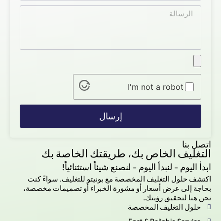
I'm not a robot
إرسال
اتصل بنا
التغليف الخاص بك، طريقتك الخاصة بك
ابدأ اليوم - لنبدأ اليوم - لنصنع شيئاً استثنائياً!
اكتشف حلول التغليف المخصصة مع بونيتو للتغليف. سواءً كنت
بحاجة إلى عرض أسعار أو مشورة الخبراء أو تصميمات مخصصة،
نحن هنا لتحقيق رؤيتك.
حلول التغليف المخصصة