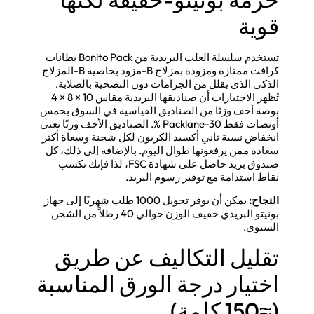
قوية
تستخدم سلسلة العلب البريدية من Bonito Pack بطانات
كرافت ممتازة ومزودة بمزلاج B-مزود بخاصية B-المزلاج
الذكي الذي يقلل من الجرامات دون التضحية بالصلابة.
تُظهر الاختبارات أن صناديقها البريدية مقاس 10 × 8 × 4
بوصة أخف وزنًا من الصناديق القياسية في السوق بخمس
أونصات فقط Packlane-30 %. الصناديق الأخف وزنًا تعني
انخفاض نسبة ثاني أكسيد الكربون لكل شحنة وسعاة أكثر
سعادة ممن يرفعونها طوال اليوم. بالإضافة إلى ذلك، كل
صندوق بريد حاصل على شهادة FSC، لذا فإنك تكسب
نقاط استدامة مع توفير رسوم البريد.
النجاح:
يمكن أن يوفر تحويل 1000 طلب شهريًا إلى جهاز
بونيتو البريدي خفيف الوزن حوالي 40 رطلاً من الشحن
السنوي.
تقليل التكاليف عن طريق
اختيار درجة الورق المناسبة
(≈150 كلمة)