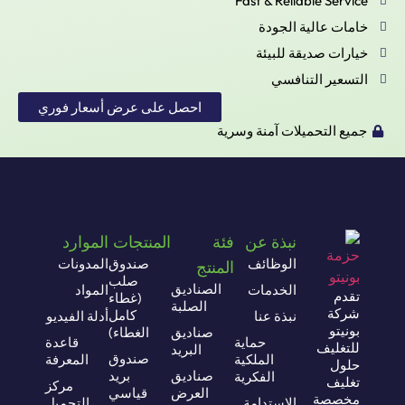
Fast & Reliable Service
خامات عالية الجودة
خيارات صديقة للبيئة
التسعير التنافسي
احصل على عرض أسعار فوري
جميع التحميلات آمنة وسرية
نبذة عن
فئة
المنتجات
الموارد
الوظائف
صندوق
المدونات
المنتج
صلب
الصناديق
الخدمات
المواد
تقدم
(غطاء
الصلبة
شركة
كامل
نبذة عنا
أدلة الفيديو
بونيتو
صناديق
الغطاء)
حماية
قاعدة
للتغليف
البريد
صندوق
الملكية
المعرفة
حلول
صناديق
بريد
الفكرية
تغليف
مركز
العرض
قياسي
مخصصة
الاستدامة
التحميل