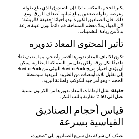
يكبر الحجم بالمكعب، لذا فإن الصندوق الذي يبلغ طوله
وعرضه وطوله ضعفين يبتلع ثمانية أضعاف الورق. ومع
ذلك، فإن الصناديق الكبيرة تبدو أحيانًا "خفيفة كالريشة"
لأن الهواء يملأ معظم المساحة. قم دائماً بوزن عينة فارغة
بدلاً من زيادة التخمينات.
تأثير المحتوى المعاد تدويره
تكون الألياف المعاد تدويرها أقصر وأضخم، مما يضيف ثقلًا
طفيفًا لكل ورقة ولكن يقلل من السماكة المطلوبة. يمكن
أن يؤدي اختيار مزيج Bonito Pack البيئي من Bonito Pack
إلى تقليل ثلاث أونصات من الطرود البريدية متوسطة
الحجم - وهو أمر جيد للكوكب ولطاقة البريد.
حقيقة:
تقلل البطانات المعاد تدويرها من الكربون بنسبة
تصل إلى 60 % مقارنة باللب البكر.
قياس أحجام الصناديق
القياسية بسرعة
تصنّف كل شركة نقل سريع الصناديق إلى "صغيرة،