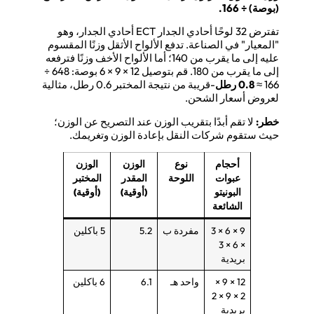
(بوصة) ÷ 166.
تفترض 32 لوحًا أحادي الجدار ECT أحادي الجدار، وهو
"المعيار" في الصناعة. تدفع الألواح الأثقل وزنًا المقسوم
عليه إلى ما يقرب من 140؛ أما الألواح الأخف وزنًا فترفعه
إلى ما يقرب من 180. قم بتوصيل 12 × 9 × 6 بوصة: 648 ÷
166 ≈
0.8 رطل
-قريبة من نتيجة المختبر 0.6 رطل، مثالية
لعروض أسعار الشحن.
خطر:
لا تقم أبدًا بتقريب الوزن عند التصريح عن الوزن؛
حيث ستقوم شركات النقل بإعادة الوزن وتغريمك.
أحجام
نوع
الوزن
الوزن
عبوات
اللوحة
المقدر
المختبر
البونيتو
(أوقية)
(أوقية)
الشائعة
9 × 6 × 3
مفردة ب
5.2
5 باكلين
× 6 × 3
بريدية
12 × 9 ×
واحد هـ
6.1
6 باكلين
2 × 9 × 2
بريدية