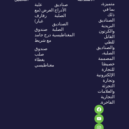
متميزة،
صناديق
علبة
بما في
الأدراج
العرض (مع
ذلك
الصلبة
رفارف
الصناديق
غبار)
الصناديق
البريدية
الصلبة
صندوق
والكرتون
المغناطيسية
درج جامد
القابل
مع شريط
للطي
والصناديق
صندوق
الصلبة،
صلب
المصممة
بغطاء
خصيصًا
مغناطيسي
للتجارة
الإلكترونية
وتجارة
التجزئة
والعلامات
التجارية
الفاخرة.