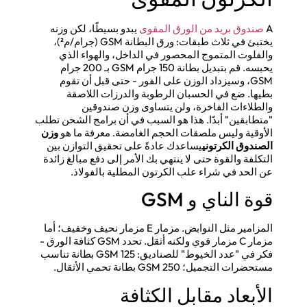
A
صندوق بريد من الورق المقوى
يبدو بسيطًا، لكن وزنه
يختبئ في ثلاث طبقات: ورق البطانة GSM (جرام/م²)،
والفلوت المتموج المحصور في الداخل، والهواء الذي
يحبسه. قم بتبديل بطانة 150 جرام GSM بـ 200 جرام
GSM، وسيزداد الوزن على الفور - حتى قبل أن تقوم
بطيها. ضع في الحسبان الرطوبة والدرزات اللاصقة
والطلاءات الفاخرة، ولن يتساوى وزن صندوقين
"متطابقين" أبدًا. هذا هو السبب في أن برامج الشحن تطلب
الأوقية وليس ملصقات الحجم الغامضة. معرفة ما هو
وزن
الصندوق الكرتوني
يساعدك عادةً على تحقيق التوازن بين
التكلفة والقوة حتى لا ينتهي بك الأمر إلى دفع مبالغ زائدة
عن الحد في شراء علب الكرتون المطلية بالفولاذ.
قوة الناي و GSM
المزامير مثل النوابض. مزمار E مزمار نحيف وخفيف؛ أما
مزمار C مزمار قوي ولكنه أثقل. تحدد GSM كثافة الورق -
فكر في "عدد الخيوط" للصناديق: 125 GSM بطانة تناسب
مستحضرات التجميل؛ 250 GSM بطانة تحمي الأثقال.
الأبعاد مقابل الكثافة