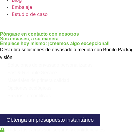
Embalaje
Estudio de caso
Póngase en contacto con nosotros
Sus envases, a su manera
Empiece hoy mismo: ¡creemos algo excepcional!
Descubra soluciones de envasado a medida con Bonito Packagin
visión.
Soluciones de envasado personalizadas
Fast & Reliable Service
Materiales de primera calidad
Opciones ecológicas
Precios competitivos
Obtenga un presupuesto instantáneo
Todas las cargas son seguras y confidenciales