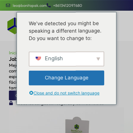
leo@bonitopak.com
+8613412097680
We've detected you might be
speaking a different language.
Do you want to change to:
Inicio
Industrias
Jabón
English
Jabón
Mejore su eficacia operativa, optimice costes y
compromisos de marca con servicios
específicos diseñados para ser sencillos y
Change Language
fáciles de usar para empresas de todos los
tamaños.
Close and do not switch language
Obtenga un presupuesto instantáneo
Todas las cargas son seguras y confidenciales