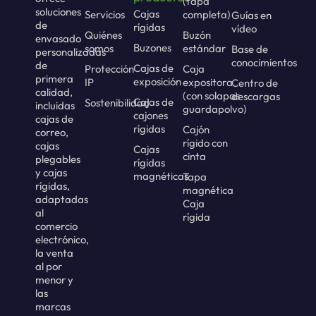
(tapa
soluciones
Cajas
Servicios
completa)
Guías en
de
rígidas
vídeo
Quiénes
Buzón
envasado
Buzones
somos
estándar
Base de
personalizadas
conocimientos
de
Cajas de
Protección
Caja
primera
exposición
IP
expositora
Centro de
calidad,
(con solapas
descargas
Cajas de
Sostenibilidad
incluidas
guardapolvo)
cajones
cajas de
rígidas
Cajón
correo,
rígido con
cajas
Cajas
cinta
plegables
rígidas
y cajas
magnéticas
Tapa
rígidas,
magnética
adaptadas
Caja
al
rígida
comercio
electrónico,
la venta
al por
menor y
las
marcas