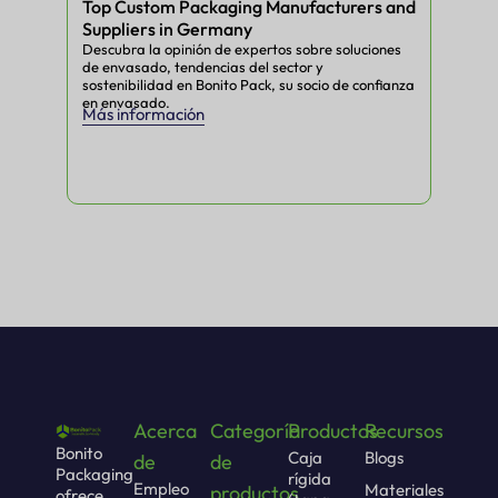
Top Custom Packaging Manufacturers and
Cus
Suppliers in Germany
Hig
Descubra la opinión de expertos sobre soluciones
Desc
de envasado, tendencias del sector y
de e
sostenibilidad en Bonito Pack, su socio de confianza
sost
en envasado.
en 
Más información
Más
Acerca
Categoría
Productos
Recursos
Bonito
Caja
Blogs
de
de
Packaging
rígida
Empleo
Materiales
productos
ofrece