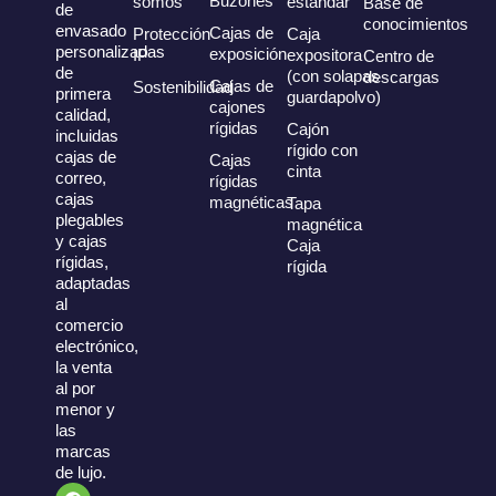
Buzones
somos
estándar
Base de
de
conocimientos
envasado
Cajas de
Protección
Caja
personalizadas
exposición
IP
expositora
Centro de
de
(con solapas
descargas
Cajas de
Sostenibilidad
primera
guardapolvo)
cajones
calidad,
rígidas
Cajón
incluidas
rígido con
cajas de
Cajas
cinta
correo,
rígidas
cajas
magnéticas
Tapa
plegables
magnética
y cajas
Caja
rígidas,
rígida
adaptadas
al
comercio
electrónico,
la venta
al por
menor y
las
marcas
de lujo.