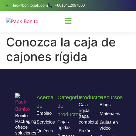
leo@bonitopak.com
+8613412097680
Conozca la caja de
cajones rígida
Acerca
Categoría
Productos
Recursos
Caja
Blogs
de
de
rígida
Empleo
Materiales
productos
Bonito
(tapa
Packaging
Cajas
Servicios
completa)
Guías en
ofrece
rígidas
vídeo
Quiénes
Buzón
soluciones