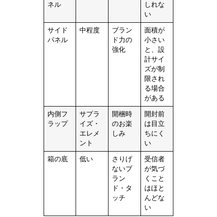
ネル
しれな
い
サイド
中程度
ブラン
面積が
パネル
ド力の
小さい
強化
と、設
計サイ
ズが制
限され
る場合
がある
内側フ
サプラ
開梱時
開封前
ラップ
イズ・
のお楽
は目立
エレメ
しみ
ちにく
ント
い
箱の底
低い
さりげ
受信者
ないブ
が気づ
ラン
くこと
ド・タ
はほと
ッチ
んどな
い