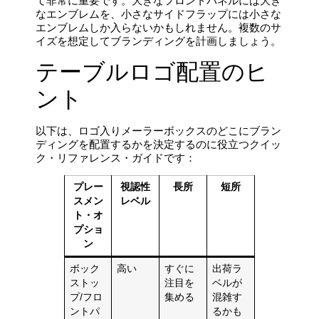
て非常に重要です。大きなフロントパネルには大き
なエンブレムを、小さなサイドフラップには小さな
エンブレムしか入らないかもしれません。複数のサ
イズを想定してブランディングを計画しましょう。
テーブルロゴ配置のヒ
ント
以下は、ロゴ入りメーラーボックスのどこにブラン
ディングを配置するかを決定するのに役立つクイッ
ク・リファレンス・ガイドです：
プレー
視認性
長所
短所
スメン
レベル
ト・オ
プショ
ン
ボック
高い
すぐに
出荷ラ
ストッ
注目を
ベルが
プ/フロ
集める
混雑す
ントパ
るかも