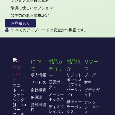
プレミアム品質の素材
環境に優しいオプション
競争力のある価格設定
お見積もり
すべてのアップロードは安全かつ機密です。
につい
製品カ
製品紹
リソー
て
テゴリ
介
ス
求人情報
リジッド
ブログ
ー
ボックス
硬質ボッ
サービス
材料
（フルカ
ボニー
クス
バーリッ
会社概要
ビデオガ
ト・パ
メーラー
ド）
イド
ッケー
IP保護
ボックス
ジング
標準メー
ナレッ
は、eコ
持続可能
ディスプ
ラーボッ
ジ・ベー
マー
性
レイボッ
クス
ス
ス、小