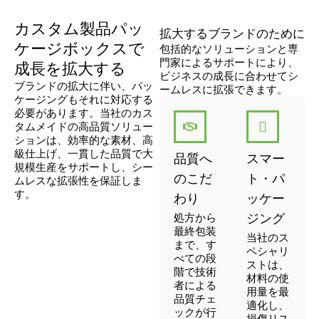
カスタム製品パッ
拡大するブランドのために
ケージボックスで
包括的なソリューションと専
門家によるサポートにより、
成長を拡大する
ビジネスの成長に合わせてシ
ブランドの拡大に伴い、パッ
ームレスに拡張できます。
ケージングもそれに対応する
必要があります。当社のカス
タムメイドの高品質ソリュー
ションは、効率的な素材、高
級仕上げ、一貫した品質で大
品質へ
スマー
規模生産をサポートし、シー
のこだ
ト・パ
ムレスな拡張性を保証しま
す。
わり
ッケー
処方から
ジング
最終包装
当社のス
まで、す
ペシャリ
べての段
ストは、
階で技術
材料の使
者による
用量を最
品質チェ
適化し、
ックが行
損傷リス