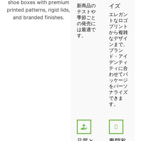
新商品の
イズ
テストや
エレガン
季節ごと
トなロゴ
の発売に
プリント
は最適で
から複雑
す。
なデザイ
ンまで、
ブラン
ド・アイ
デンティ
ティに合
わせてパ
ッケージ
をパーソ
ナライズ
できま
す。