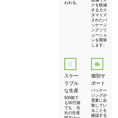
われる。
クを軽減
するカス
タマイズ
されたパ
ッケージ
ングソリ
ューショ
ンを開発
します。
スケー
個別サ
ラブル
ポート
な生産
パッケー
ジングが
500個で
需要に合
も50万個
致してい
でも、当
ることを
社の生産
確認する
能力は一