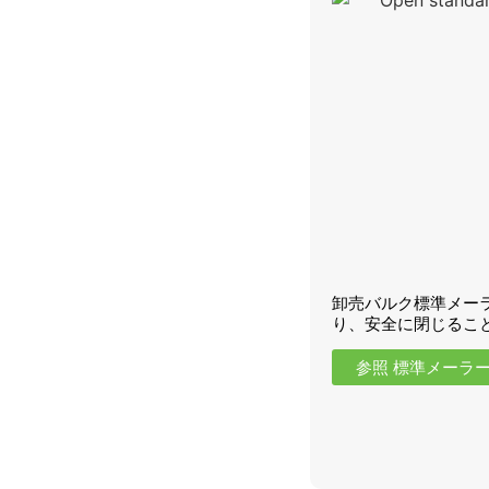
卸売バルク標準メー
り、安全に閉じるこ
参照 標準メーラ