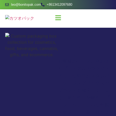
leo@bonitopak.com
+8613412097680
Custom
Packaging
Boxes
お客様のニーズに合わせ
たプレミアムでラグジュ
アリーな卸売カスタムパ
ッケージングボックスで
ブランドを強化しましょ
う。耐久性、持続性、プ
ロフェッショナルな外観
を提供し、印象に残りま