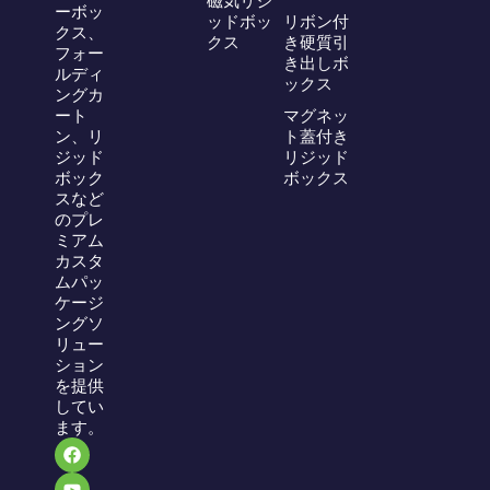
磁気リジ
ーボッ
ッドボッ
リボン付
クス、
クス
き硬質引
フォー
き出しボ
ルディ
ックス
ングカ
ート
マグネッ
ン、リ
ト蓋付き
ジッド
リジッド
ボック
ボックス
スなど
のプレ
ミアム
カスタ
ムパッ
ケージ
ングソ
リュー
ション
を提供
してい
ます。