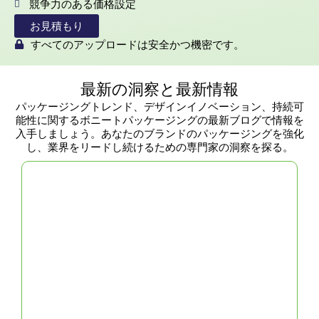
競争力のある価格設定
した、いつまでも印象に残るパッケージで
す。高級小売店、企業ギフト、独占的な製品
お見積もり
発表会など、パッケージングが必要かどうか
すべてのアップロードは安全かつ機密です。
にかかわらず、私たちはあなたに最適なソリ
ューションを持っています。エレガントで洗
練された製品パッケージングを強化するため
最新の洞察と最新情報
に、カスタムメイドのお見積もりをご希望の
方は、今すぐお問い合わせください！
パッケージングトレンド、デザインイノベーション、持続可
能性に関するボニートパッケージングの最新ブログで情報を
入手しましょう。あなたのブランドのパッケージングを強化
し、業界をリードし続けるための専門家の洞察を探る。