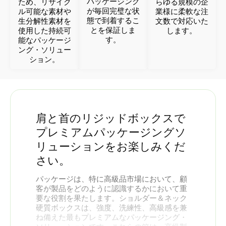
パッケージング
ため、リサイク
らゆる規模の企
が毎回完璧な状
ル可能な素材や
業様に柔軟な注
態で到着するこ
生分解性素材を
文数で対応いた
とを保証しま
使用した持続可
します。
す。
能なパッケージ
ング・ソリュー
ション。
肩と首のリジッドボックスで
プレミアムパッケージングソ
リューションをお楽しみくだ
さい。
パッケージは、特に高級品市場において、顧
客が製品をどのように認識するかにおいて重
要な役割を果たします。ショルダー＆ネック
硬質ボックスは、強度、洗練性、高級感を兼
ね備えた最もプレミアムなパッケージング・