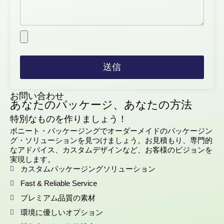
サイズ、スタイル、ブランディングオプ
ションをお客様の製品要件に合わせてオ
ーダーメイドできます。
ソフトタッチラミネート、メタリック箔
押しなどの豪華な仕上げ、
彫り上げ
そ
送信
してUVコーティング。
迅速な納期で、急な包装ニーズにも対応
します。
お問い合わせ
あなたのパッケージ、あなたの方法
品質に妥協することなく、プレミアムパ
ッケージングソリューションを競争力の
特別なものを作りましょう！
ある価格で提供します。
ボニート・パッケージングでオーダーメイドのパッケージン
グ・ソリューションを見つけましょう。お見積もり、専門的
カスタム肩・首リジ
なアドバイス、カスタムデザインなど、お客様のビジョンを
実現します。
ッドボックスでブラ
カスタムパッケージングソリューション
ンド力アップ
Fast & Reliable Service
プレミアム品質の素材
ボニート・パッケージングのショルダー＆ネ
環境に優しいオプション
ック硬質ボックスは、高級感と機能性が融合