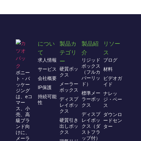
につい
製品カ
製品紹
リソー
て
テゴリ
介
ス
求人情報
リジッド
ブログ
ー
ボックス
硬質ボッ
サービス
材料
（フルカ
ボニー
クス
バーリッ
会社概要
ビデオガ
ト・パ
メーラー
ド）
イド
ッケー
IP保護
ボックス
ジング
標準メー
ナレッ
は、eコ
持続可能
ディスプ
ラーボッ
ジ・ベー
マー
性
レイボッ
クス
ス
ス、小
クス
ディスプ
売、高
ダウンロ
硬質引き
レイボッ
級ブラ
ードセン
出しボッ
クス（ダ
ンド向
ター
クス
ストフラ
けに、
ップ付）
メーラ