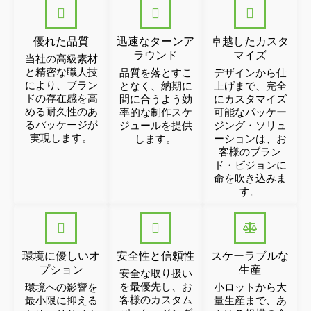
優れた品質
迅速なターンア
卓越したカスタ
ラウンド
マイズ
当社の高級素材
と精密な職人技
品質を落とすこ
デザインから仕
により、ブラン
となく、納期に
上げまで、完全
ドの存在感を高
間に合うよう効
にカスタマイズ
める耐久性のあ
率的な制作スケ
可能なパッケー
るパッケージが
ジュールを提供
ジング・ソリュ
実現します。
します。
ーションは、お
客様のブラン
ド・ビジョンに
命を吹き込みま
す。
環境に優しいオ
安全性と信頼性
スケーラブルな
プション
生産
安全な取り扱い
を最優先し、お
環境への影響を
小ロットから大
客様のカスタム
最小限に抑える
量生産まで、あ