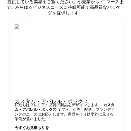
環境に優しく持続可能
提供している業界をご覧ください。小売業からeコマースま
で、あらゆるビジネスニーズに持続可能で高品質なパッケー
な素材
ジを提供します。
環境に配慮した梱包のため、リサイクル可能
な素材や生分解性の素材を使用しています。
肩・首用リジッドボ
ックスが役立つ業界
高級香水とスキンケアのパッケージング
ハイエンド・ビューティーのエレガンス
を高め
スキンケア製品
.
プレミアム・ジュエリー＆ウォッチ・ボ
ックス
大切なアクセサリーの保護とプ
カスタム・アパレル・ボックス
私たちはプレミアム品質の製品をデザインします。
カスタ
レゼンテーションに最適。
ム・アパレル・ボックス
ギフト、小売、配送、ブランディ
ハイエンド・エレクトロニック・パッケ
ングのニーズにお応えします。商品をより効率的に見せる
準備が整いました。
ージング
高級ガジェット、スマートウ
ォッチ、高級技術アクセサリーに最適。
今すぐお見積もりを