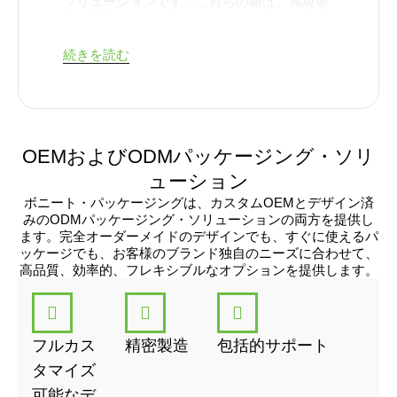
ソリューションです。これらの箱は、高級製
品の保護とプレゼンテーションの両方を強化
する特徴的な肩と首の構造で設計されていま
す。ボニート・パッケージングでは、ブラン
続きを読む
ドに市場での競争力を与える特注のショルダ
ー＆ネック硬質ボックスを専門に製造してい
ます。
肩と首のリジッドボ
OEMおよびODMパッケージング・ソリ
ックスを理解する
ューション
ボニート・パッケージングは、カスタムOEMとデザイン済
肩と首のリジッドボックスは3つのパーツで
みのODMパッケージング・ソリューションの両方を提供し
構成されている：
ます。完全オーダーメイドのデザインでも、すぐに使えるパ
ベース（ボトムボックス
これは製品を
ッケージでも、お客様のブランド独自のニーズに合わせて、
しっかりと保持する主要な容器である。
高品質、効率的、フレキシブルなオプションを提供します。
ネック（インナートレイまたはプラット
フォーム）-。
この盛り上がった台はベ
ースと蓋の間にあり、構造的な完全性と
フルカス
精密製造
包括的サポート
エレガントなレイヤー効果をもたらしま
タマイズ
す。
ザ・リッド（トップ・カバー） - The
可能なデ