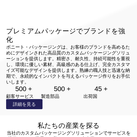
高級硬質ボード素材から作られたこのボック
スは、壊れやすく高価な製品を最大限に保護
します。
プレミアムパッケージでブランドを強
ブランド・アイデンテ
化
ィティに合わせたカス
ボニート・パッケージングは、お客様のブランドを高めるた
タマイズ
めにデザインされた高品質のカスタムパッケージングソリュ
ーションを提供します。精密さ、耐久性、持続可能性を重視
し、環境に優しい素材、高級感のある仕上げ、完全カスタマ
イズ可能なデザインを提供します。熟練の職人技と迅速な納
ボニート・パッケージングでは、オーダーメ
期で、永続的なインパクトを与えるパッケージ作りをお手伝
イドのデザイン、ブランドロゴ、箔押し、エ
いします。
ンボス、テクスチャー仕上げなど、完全なカ
500 +
500 +
45 +
スタマイズが可能です。
顧客サービス
製造部品
出荷国
強化された開封体験
詳細を見る
滑らかなフィット感とエレガントな開封機構
私たちの産業を探る
は、高級品や贈り物に最適で、箱から取り出
す瞬間に思い出を残します。
当社のカスタムパッケージングソリューションでサービスを