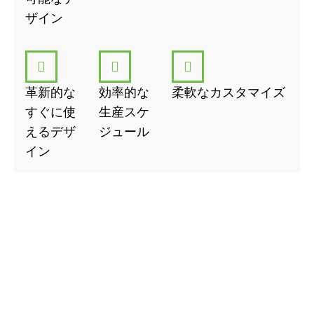
Lid (Top Cover)
箱を完全に、または部
ザイン
分的に覆うように設計されており、シー
ムレスで豪華な開封体験を提供します。
これらの要素が正確にフィットすることで、
スムーズな開閉が可能になり、高級ブランド
に最適なボックスとなっている。
革新的な
効率的な
柔軟なカスタマイズ
肩・首用リジッドボ
すぐに使
生産スケ
えるデザ
ジュール
ックスを使用する利
イン
点
エレガントな美的魅力
レイヤー構造により、この箱は高級でラグジ
ュアリーな外観となり、あらゆる商品の認知
価値を高めます。
優れた耐久性