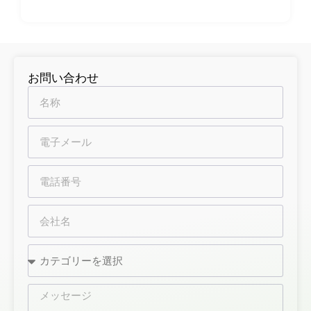
企業およびVIP向けギフト包装
企業の景
品や販促品の格式を高める。
ファッションとアクセサリーのパッケー
ジング
こんな人に最適
デザイナーアパ
レル
サングラスなどの高級ファッション
お問い合わせ
アイテムもある。
なぜボニート・パッ
ケージングと肩・首
用硬質ボックスを提
携するのですか？
ボニート・パッケージングでは、お客様のブ
ランドのビジョンに沿った特注のショルダー
＆ネック硬質ボックスをお届けすることを専
門としています。私たちの専門知識は、品質
と耐久性の最高基準を維持しながら、あなた
のパッケージが目立つことを保証します。私
たちは提供します：