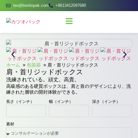
leo@bonitopak.com
+8613412097680
ホーム
包装箱
肩・首リジッドボックス
肩・首リジッドボックス
洗練されている。頑丈。高貴。
高級感のある硬質ボックスは、肩と首のデザインにより、洗
練された層状の開封体験ができる。
長さ（インチ）
幅（インチ）
深さ（インチ）
素材