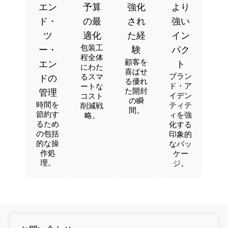
エン
予算
強化
より
ド・
の最
され
強い
ツ
適化
た経
イン
包装工
ー・
験
パク
程全体
顧客を
エン
ト
にわた
喜ばせ
ブラン
るスマ
ドの
る優れ
ド・ア
ートな
た開封
管理
イデン
コスト
の瞬
時間を
ティテ
削減戦
間。
節約す
ィを強
略。
るため
化する
の包括
印象的
的な操
なパッ
作処
ケー
理。
ジ。