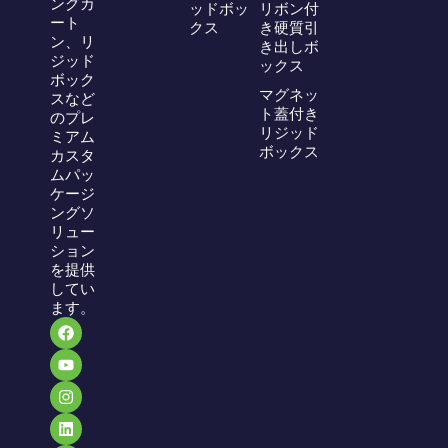
ングカ
ッドボッ
リボン付
ート
クス
き硬質引
ン、リ
き出しボ
ジッド
ックス
ボック
マグネッ
スなど
ト蓋付き
のプレ
リジッド
ミアム
ボックス
カスタ
ムパッ
ケージ
ングソ
リュー
ション
を提供
してい
ます。