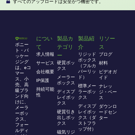
すべてのアップロードは安全かつ機密です。
につい
製品カ
製品紹
リソー
ボニー
て
テゴリ
介
ス
ト・パ
求人情報
リジッド
ブログ
ー
ッケー
ボックス
ジング
硬質ボッ
サービス
材料
（フルカ
は、eコ
クス
バーリッ
会社概要
ビデオガ
マー
メーラー
ド）
イド
ス、小
IP保護
ボックス
売、高
標準メー
ナレッ
持続可能
級ブラ
ディスプ
ラーボッ
ジ・ベー
性
ンド向
レイボッ
クス
ス
けに、
クス
ディスプ
ダウンロ
メーラ
硬質引き
レイボッ
ードセン
ーボッ
出しボッ
クス（ダ
ター
クス、
クス
ストフラ
フォー
ップ付）
ルディ
磁気リジ