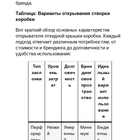
бренда.
Таблица: Варианты открывания створки
коробки
Вот краткий обзор основных характеристик
открывателя откидной крышки коробки. Каждый
подход отвечает различным потребностям, от
стоимости и брендинга до долговечности и
удобства использования:
Тип
Уров
Долг
Брен
Идеа
засл
ень
овеч
динг
льны
онки
затр
ност
овое
й
ат
ь
прос
вари
тран
ант
ство
испо
льзо
вани
я
Перф
Низки
Умер
Мини
Бюдж
орир
й
енны
мум
етны
ован
й
е