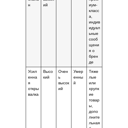
н
ий
иум-
класс
а,
индив
идуал
ьные
сооб
щени
я о
брен
де
Усил
Высо
Очен
Умер
Тяже
енна
кий
ь
енны
лые
я
высок
й
или
откры
ий
хрупк
валка
ие
товар
ы,
допо
лните
льная