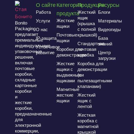
О сайте
Категория
Продукция
Ресурсы
Работа
Жесткий
Блоги
продукта
ящик
Жесткие
Услуги
Материалы
Bonito
(крышка
ящики
Packaging
с полной
О нас
Видеогиды
предлагает
Почтовые
крышкой)
IP-защита
База
премиальные
ящики
Стандартная
знаний
индивидуальные
Устойчивое
Коробки для
почтовая
упаковочные
развитие
Центр
демонстрации
коробка
решения,
загрузки
включая
Жесткие
Коробка для
почтовые
ящики с
демонстрации
коробки,
выдвижными
(с
складные
ящиками
пылезащитными
картонные
клапанами)
Магнитные
коробки
жесткие
Жесткий
и
ящики
ящик с
жесткие
лентой
коробки,
предназначенные
Жесткая
для
коробка с
электронной
магнитной
коммерции,
крышкой