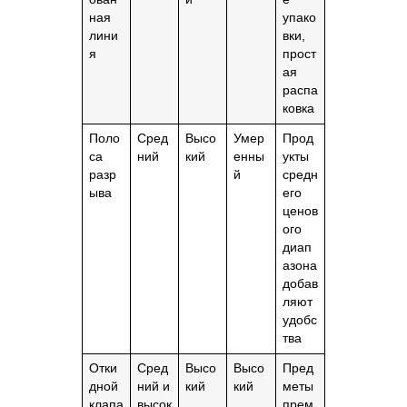
ная
упако
лини
вки,
я
прост
ая
распа
ковка
Поло
Сред
Высо
Умер
Прод
са
ний
кий
енны
укты
разр
й
средн
ыва
его
ценов
ого
диап
азона
добав
ляют
удобс
тва
Отки
Сред
Высо
Высо
Пред
дной
ний и
кий
кий
меты
клапа
высок
прем