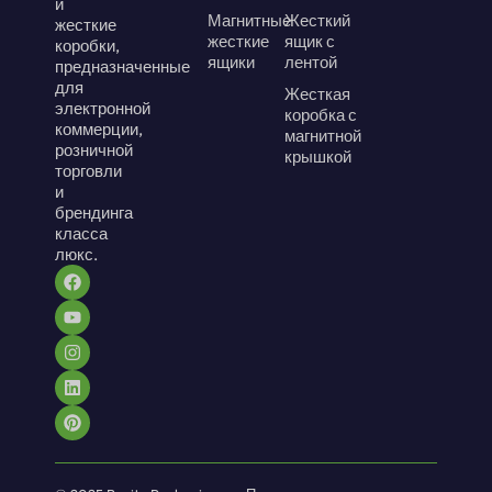
и
Магнитные
Жесткий
жесткие
жесткие
ящик с
коробки,
ящики
лентой
предназначенные
для
Жесткая
электронной
коробка с
коммерции,
магнитной
розничной
крышкой
торговли
и
брендинга
класса
люкс.