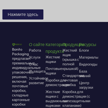
Нажмите здесь
О сайте
Категория
Продукция
Ресурсы
Bonito
Работа
Жесткий
Блоги
продукта
Packaging
ящик
Жесткие
Услуги
Материалы
предлагает
(крышка с
ящики
премиальные
полной
О нас
Видеогиды
индивидуальные
Почтовые
крышкой)
IP-защита
База
упаковочные
ящики
Стандартная
знаний
решения,
Устойчивое
Коробки для
почтовая
включая
развитие
Центр
демонстрации
коробка
почтовые
загрузки
коробки,
Жесткие
Коробка для
складные
ящики с
демонстрации (с
картонные
выдвижными
пылезащитными
коробки
ящиками
клапанами)