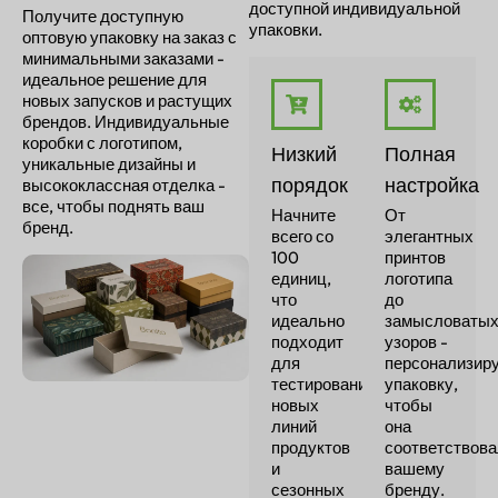
доступной индивидуальной
Получите доступную
упаковки.
оптовую упаковку на заказ с
минимальными заказами -
идеальное решение для
новых запусков и растущих
брендов. Индивидуальные
коробки с логотипом,
Низкий
Полная
уникальные дизайны и
порядок
настройка
высококлассная отделка -
все, чтобы поднять ваш
Начните
От
бренд.
всего со
элегантных
100
принтов
единиц,
логотипа
что
до
идеально
замысловаты
подходит
узоров -
для
персонализир
тестирования
упаковку,
новых
чтобы
линий
она
продуктов
соответствов
и
вашему
сезонных
бренду.