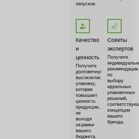
запусков.
Качество
Советы
и
экспертов
ценность
Получите
индивидуальн
Получите
рекомендации
долговечную,
по
высококлассную
выбору
упаковку,
идеальных
которая
упаковочных
повышает
решений,
ценность
соответствую
продукции,
концепции
не
вашего
выходя
бренда.
за рамки
вашего
бюджета.