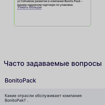
устойчивом развитии в компании Bonito Pack -
усто
вашем надежном партнере по упаковке.
ваш
Узнать больше
Узн
Часто задаваемые вопросы
BonitoPack
Какие отрасли обслуживает компания
BonitoPak? .