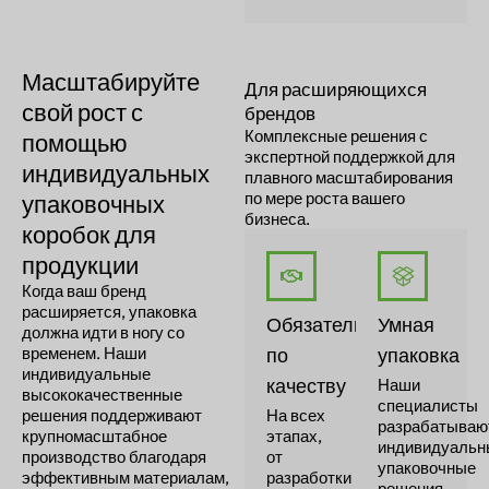
Масштабируйте
Для расширяющихся
свой рост с
брендов
Комплексные решения с
помощью
экспертной поддержкой для
индивидуальных
плавного масштабирования
по мере роста вашего
упаковочных
бизнеса.
коробок для
продукции
Когда ваш бренд
расширяется, упаковка
Обязательства
Умная
должна идти в ногу со
временем. Наши
по
упаковка
индивидуальные
качеству
Наши
высококачественные
специалисты
решения поддерживают
На всех
разрабатываю
крупномасштабное
этапах,
индивидуальн
производство благодаря
от
упаковочные
эффективным материалам,
разработки
решения,