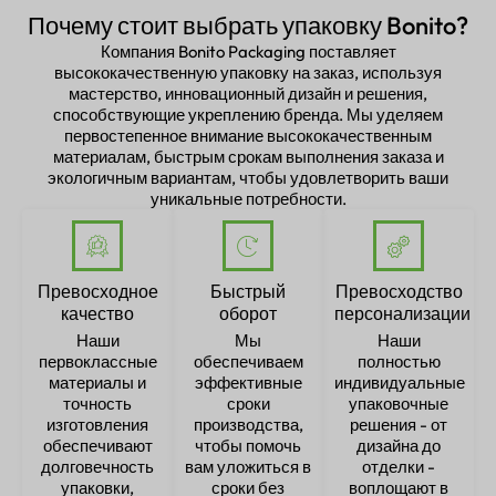
Почему стоит выбрать упаковку Bonito?
Компания Bonito Packaging поставляет
высококачественную упаковку на заказ, используя
мастерство, инновационный дизайн и решения,
способствующие укреплению бренда. Мы уделяем
первостепенное внимание высококачественным
материалам, быстрым срокам выполнения заказа и
экологичным вариантам, чтобы удовлетворить ваши
уникальные потребности.
Превосходное
Быстрый
Превосходство
качество
оборот
персонализации
Наши
Мы
Наши
первоклассные
обеспечиваем
полностью
материалы и
эффективные
индивидуальные
точность
сроки
упаковочные
изготовления
производства,
решения - от
обеспечивают
чтобы помочь
дизайна до
долговечность
вам уложиться в
отделки -
упаковки,
сроки без
воплощают в