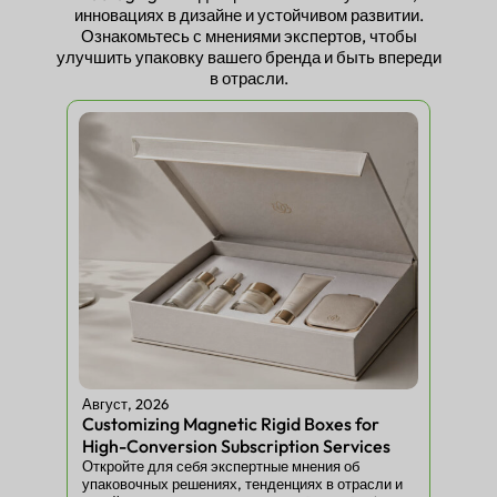
инновациях в дизайне и устойчивом развитии.
Ознакомьтесь с мнениями экспертов, чтобы
улучшить упаковку вашего бренда и быть впереди
в отрасли.
Август, 2026
Авгу
Customizing Magnetic Rigid Boxes for
Edi
High-Conversion Subscription Services
Sus
Откройте для себя экспертные мнения об
Отк
упаковочных решениях, тенденциях в отрасли и
упа