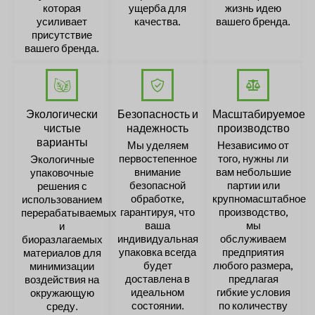
которая
ущерба для
жизнь идею
усиливает
качества.
вашего бренда.
присутствие
вашего бренда.
Экологически
Безопасность и
Масштабируемое
чистые
надежность
производство
варианты
Мы уделяем
Независимо от
первостепенное
того, нужны ли
Экологичные
внимание
вам небольшие
упаковочные
безопасной
партии или
решения с
обработке,
крупномасштабное
использованием
гарантируя, что
производство,
перерабатываемых
ваша
мы
и
индивидуальная
обслуживаем
биоразлагаемых
упаковка всегда
предприятия
материалов для
будет
любого размера,
минимизации
доставлена в
предлагая
воздействия на
идеальном
гибкие условия
окружающую
состоянии.
по количеству
среду.