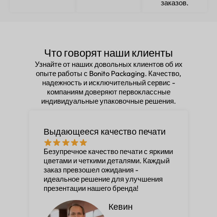
заказов.
Что говорят наши клиенты
Узнайте от наших довольных клиентов об их
опыте работы с Bonito Packaging. Качество,
надежность и исключительный сервис -
компаниям доверяют первоклассные
индивидуальные упаковочные решения.
Выдающееся качество печати
И
у
Безупречное качество печати с яркими
цветами и четкими деталями. Каждый
К
заказ превзошел ожидания -
у
идеальное решение для улучшения
п
презентации нашего бренда!
д
н
Кевин