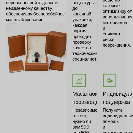
первоклассной отделке и
рецептуры
которые
неизменному качеству,
до
оптимизируют
обеспечивая бесперебойное
конечной
использовани
масштабирование.
упаковки,
материалов
каждая
и
партия
снижают
проходит
риски
проверку
повреждения.
качества
техническими
специалистами.
Масштабируемое
Индивидуа
производство
поддержка
Независимо
Получите
от того,
индивидуальн
нужно ли
помощь
вам 500
и
или 500
рекомендации