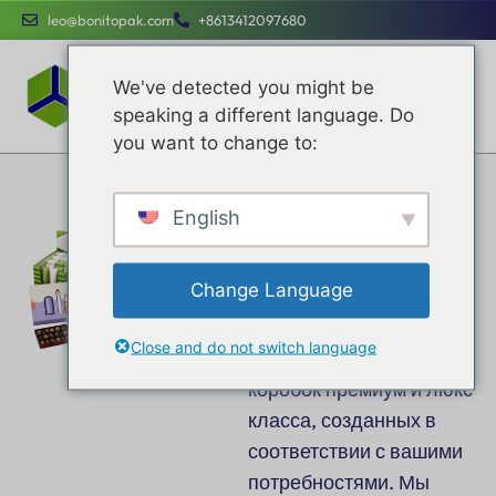
leo@bonitopak.com
+8613412097680
We've detected you might be
speaking a different language. Do
you want to change to:
Custom
English
Packaging
Boxes
Change Language
Усильте свой бренд с
помощью наших
Close and do not switch language
оптовых упаковочных
коробок премиум и люкс
класса, созданных в
соответствии с вашими
потребностями. Мы