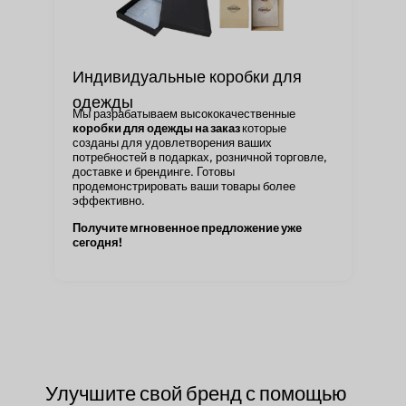
Индивидуальные коробки для
Не
одежды
уп
Мы разрабатываем высококачественные
Ук
коробки для одежды на заказ
которые
ин
созданы для удовлетворения ваших
хл
потребностей в подарках, розничной торговле,
све
доставке и брендинге. Готовы
под
продемонстрировать ваши товары более
ва
эффективно.
Получите мгновенное предложение уже
сегодня!
Улучшите свой бренд с помощью