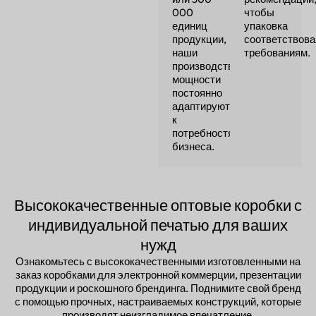
000
чтобы
единиц
упаковка
продукции,
соответствов
наши
требованиям.
производственные
мощности
постоянно
адаптируются
к
потребностям
бизнеса.
Высококачественные оптовые коробки с
индивидуальной печатью для ваших
нужд
Ознакомьтесь с высококачественными изготовленными на
заказ коробками для электронной коммерции, презентации
продукции и роскошного брендинга. Поднимите свой бренд
с помощью прочных, настраиваемых конструкций, которые
производят неизгладимое впечатление.