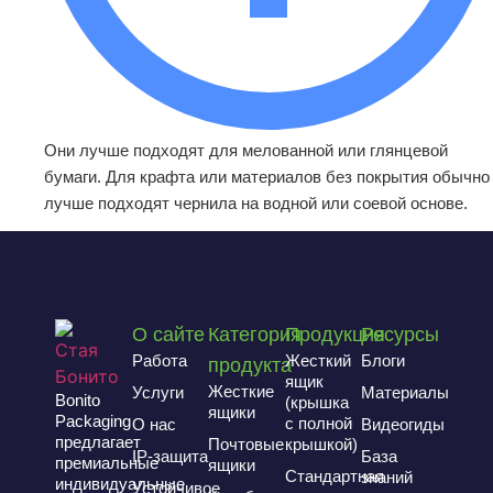
Они лучше подходят для мелованной или глянцевой
бумаги. Для крафта или материалов без покрытия обычно
лучше подходят чернила на водной или соевой основе.
О сайте
Категория
Продукция
Ресурсы
Работа
Жесткий
Блоги
продукта
ящик
Жесткие
Услуги
Материалы
Bonito
(крышка
ящики
Packaging
с полной
О нас
Видеогиды
предлагает
Почтовые
крышкой)
IP-защита
База
премиальные
ящики
Стандартная
знаний
индивидуальные
Устойчивое