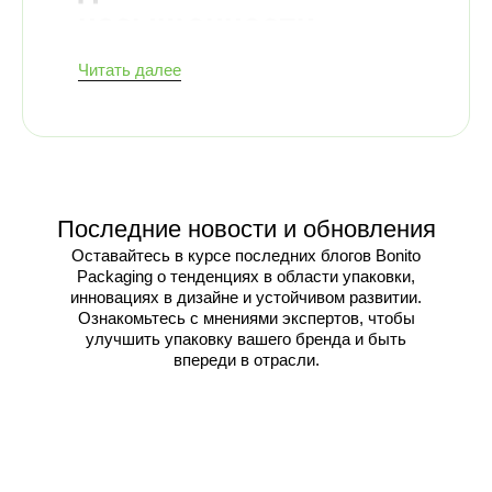
насыщенности
упаковки премиум-
Читать далее
класса
Когда главными приоритетами являются
долговечность и глубокая насыщенность
цвета, чернила на масляной основе
остаются надежным решением в
Последние новости и обновления
упаковочной индустрии. На сайте
BonitoPack
Мы понимаем, что не каждый
Оставайтесь в курсе последних блогов Bonito
упаковочный проект требует
Packaging о тенденциях в области упаковки,
быстросохнущих или экологичных
инновациях в дизайне и устойчивом развитии.
покрытий - некоторым нужны долговечные
Ознакомьтесь с мнениями экспертов, чтобы
яркие цвета, четкие детали и отличное
улучшить упаковку вашего бренда и быть
сцепление материалов. Именно поэтому
впереди в отрасли.
краски на масляной основе
превосходить.
Используется в основном в
смещение
и
буквенная печать
Чернила на масляной
основе обеспечивают непревзойденную
насыщенность и стойкость отпечатков,