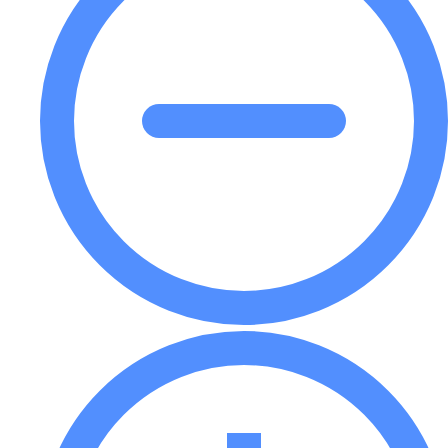
основе
остается выбором премиум-класса.
В BonitoPack мы предлагаем печать
масляными чернилами для проектов, в
которых наиболее важны воздействие,
производительность и целостность
дизайна.
Пусть ваша упаковка привлекает внимание
- сотрудничайте с BonitoPack для
экспертной печати масляными чернилами
на вашей следующей упаковке.
индивидуальная коробка
проект.
📌
Свяжитесь с нами
чтобы
начать свой проект печати
премиум-класса уже сегодня.