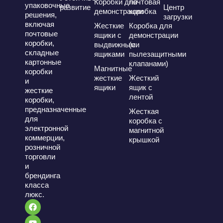
Коробки для
почтовая
упаковочные
развитие
Центр
демонстрации
коробка
решения,
загрузки
включая
Жесткие
Коробка для
почтовые
ящики с
демонстрации
коробки,
выдвижными
(с
складные
ящиками
пылезащитными
картонные
клапанами)
Магнитные
коробки
жесткие
Жесткий
и
ящики
ящик с
жесткие
лентой
коробки,
предназначенные
Жесткая
для
коробка с
электронной
магнитной
коммерции,
крышкой
розничной
торговли
и
брендинга
класса
люкс.