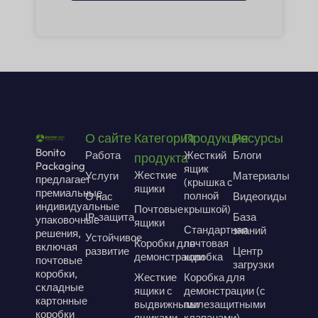
О сайте
Категория
Продукция
Ресурсы
Bonito
Работа
Жесткий
Блоги
продукта
Packaging
ящик
Жесткие
Услуги
Материалы
предлагает
(крышка с
ящики
премиальные
полной
О нас
Видеогиды
индивидуальные
Почтовые
крышкой)
IP-защита
База
упаковочные
ящики
Стандартная
знаний
решения,
Устойчивое
Коробки для
почтовая
включая
развитие
Центр
демонстрации
коробка
почтовые
загрузки
коробки,
Жесткие
Коробка для
складные
ящики с
демонстрации (с
картонные
выдвижными
пылезащитными
коробки
ящиками
клапанами)