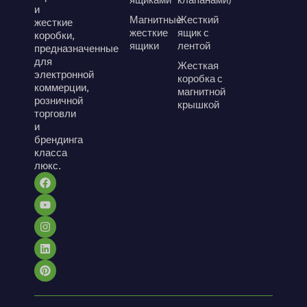
и
Магнитные
Жесткий
жесткие
жесткие
ящик с
коробки,
ящики
лентой
предназначенные
для
Жесткая
электронной
коробка с
коммерции,
магнитной
розничной
крышкой
торговли
и
брендинга
класса
люкс.