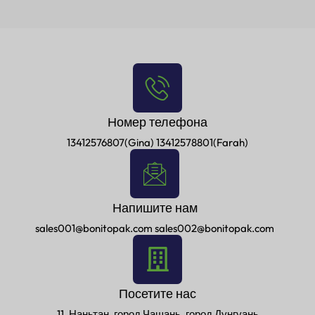
Номер телефона
13412576807(Gina) 13412578801(Farah)
Напишите нам
sales001@bonitopak.com sales002@bonitopak.com
Посетите нас
11, Наньтан, город Чашань, город Дунгуань