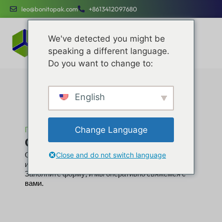
leo@bonitopak.com
+8613412097680
We've detected you might be
speaking a different language.
Do you want to change to:
English
Change Language
Главная
Связаться с
Свяжитесь с нами
Обратитесь в компанию Bonito packaging за
Close and do not switch language
индивидуальными упаковочными решениями.
Заполните форму, и мы оперативно свяжемся с
вами.