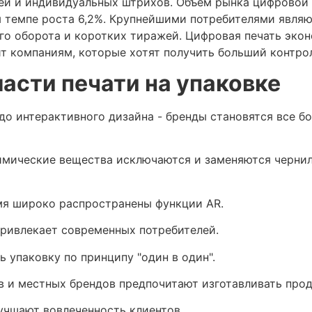
ей и индивидуальных штрихов. Объем рынка цифровой п
 темпе роста 6,2%. Крупнейшими потребителями являю
о оборота и коротких тиражей. Цифровая печать экон
ит компаниям, которые хотят получить больший контро
асти печати на упаковке
о интерактивного дизайна - бренды становятся все бо
мические вещества исключаются и заменяются чернил
мя широко распространены функции AR.
привлекает современных потребителей.
 упаковку по принципу "один в один".
в и местных брендов предпочитают изготавливать про
лучшают вовлеченность клиентов.