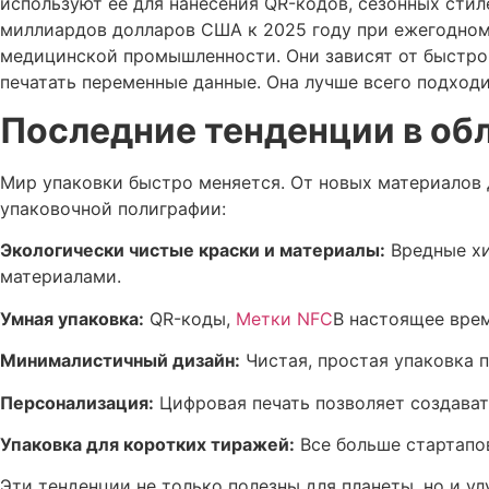
используют ее для нанесения QR-кодов, сезонных стил
миллиардов долларов США к 2025 году при ежегодном
медицинской промышленности. Они зависят от быстрог
печатать переменные данные. Она лучше всего подход
Последние тенденции в обл
Мир упаковки быстро меняется. От новых материалов д
упаковочной полиграфии:
Экологически чистые краски и материалы:
Вредные хи
материалами.
Умная упаковка:
QR-коды,
Метки NFC
В настоящее вре
Минималистичный дизайн:
Чистая, простая упаковка 
Персонализация:
Цифровая печать позволяет создавать
Упаковка для коротких тиражей:
Все больше стартапо
Эти тенденции не только полезны для планеты, но и у