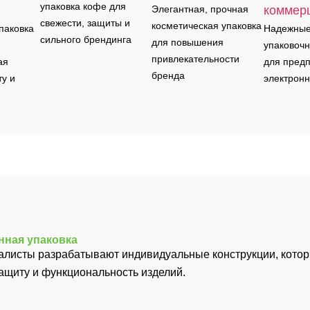
упаковка кофе для
Элегантная, прочная
коммер
свежести, защиты и
косметическая упаковка
паковка
Надежные
сильного брендинга
для повышения
упаковоч
привлекательности
ая
для пред
бренда
ту и
электрон
ная упаковка
листы разрабатывают индивидуальные конструкции, кото
щиту и функциональность изделий.