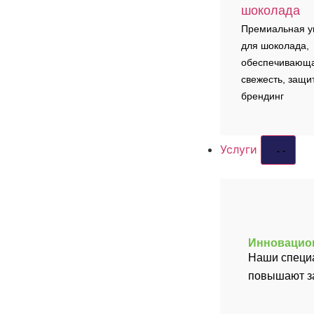
шоколада
Премиальная у
для шоколада,
обеспечивающ
свежесть, защи
брендинг
Услуги
Инновацион
Наши специа
повышают за