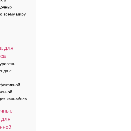
х и
дочных
о всему миру
а для
иса
уровень
енда с
фективной
альной
для каннабиса
очные
 для
онной