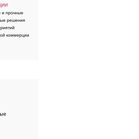
ции
 и прочные
ные решения
приятий
ной коммерции
рые