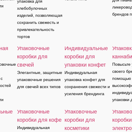
для пивны
упаковка для
ти
ликерово
хлебобулочных
брендов п
изделий, позволяющая
сохранить свежесть и
привлекательность
тортов
ная
Упаковочные
Индивидуальные
Упаковк
коробки для
коробки для
каннаб
овочные
свечей
упаковки конфет
Повысьте 
своего бр
Элегантные, защитные
Индивидуальная
 с
помощью
упаковочные решения
упаковка конфет для
остей
высокоэф
для свечей всех типов
сохранения свежести и
индивиду
усиления брендинга
ти
упаковки 
льные
Упаковочные
Упаковочные
Упаков
коробки для кофе
коробки для
коробки
Индивидуальная
косметики
электр