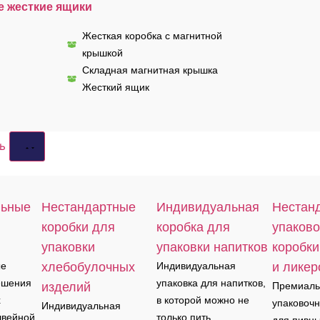
 жесткие ящики
Жесткая коробка с магнитной
крышкой
Складная магнитная крышка
Жесткий ящик
ть
льные
Нестандартные
Индивидуальная
Нестан
коробки для
коробка для
упаков
упаковки
упаковки напитков
коробки
ые
хлебобулочных
Индивидуальная
и ликер
ешения
упаковка для напитков,
изделий
Премиал
х
в которой можно не
упаковоч
Индивидуальная
швейной
только пить