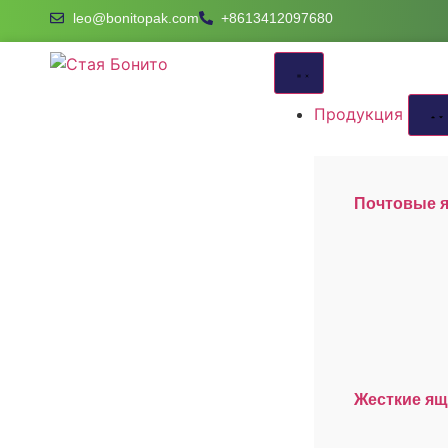
leo@bonitopak.com
+8613412097680
Продукция
Почтовые 
Жесткие ящ