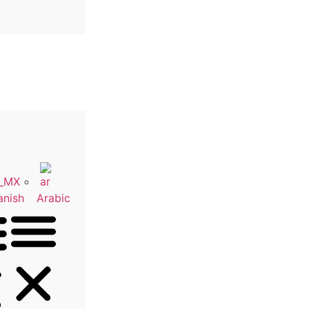
anish
Arabic