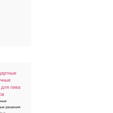
дартные
очные
 для пива
ов
ьные
ные решения