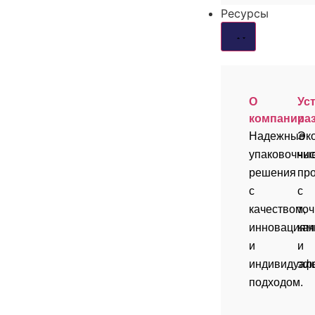
Ресурсы
О
Ус
компании
ра
Надежные
Эк
упаковочны
чи
решения
пр
с
с
качеством,
точ
инновациям
ка
и
и
индивидуал
эф
подходом.