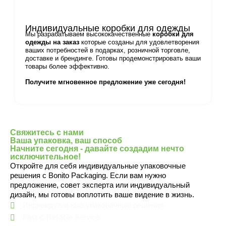
Стандартные почтовые коробки
Индивидуальные коробки для одежды
разработаны таким образом, чтобы
Мы разрабатываем высококачественные
коробки для
выдерживать погрузочно-разгрузочные
одежды на заказ
которые созданы для удовлетворения
работы и транспортировку, предотвращая
ваших потребностей в подарках, розничной торговле,
повреждение вложенных в них предметов.
доставке и брендинге. Готовы продемонстрировать ваши
товары более эффективно.
Гофрированные слои обеспечивают
амортизацию, гарантируя, что продукция
Получите мгновенное предложение уже сегодня!
дойдет до покупателя в идеальном
состоянии.
Возможности
брендинга
Свяжитесь с нами
Ваша упаковка, ваш способ
Начните сегодня - давайте создадим нечто
Индивидуальные почтовые ящики служат
исключительное!
отличным инструментом брендинга.
Откройте для себя индивидуальные упаковочные
Включив в них свой логотип, цвета и
решения с Bonito Packaging. Если вам нужно
сообщения, вы сможете создать сильное
предложение, совет эксперта или индивидуальный
присутствие бренда и произвести
дизайн, мы готовы воплотить ваше видение в жизнь.
неизгладимое впечатление на клиентов.
Индивидуальные упаковочные решения
Экономичная
Fast & Reliable Service