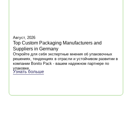
Стандартные почтовые ящики
используются в различных отраслях
промышленности, включая:
Электронная коммерция и
розничная торговля
:
Идеально
подходит для безопасной
Август, 2026
транспортировки товаров и
Top Custom Packaging Manufacturers and
улучшения впечатления покупателя
Suppliers in Germany
Откройте для себя экспертные мнения об упаковочных
от распаковки.
решениях, тенденциях в отрасли и устойчивом развитии в
Коробки с подпиской:
Это лучший
компании Bonito Pack - вашем надежном партнере по
упаковке.
выбор для компаний,
Узнать больше
предлагающих ежемесячные или
ежеквартальные продукты по
подписке.
Косметика и красота
Идеально
подходит для упаковки элитных
средств по уходу за кожей,
макияжа и косметики.
Электроника:
Обеспечивает