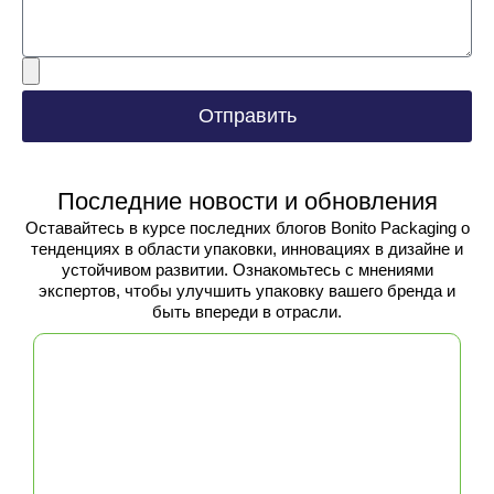
углеродный след.
Простая сборка и
хранение
Отправить
В отличие от громоздкой упаковки,
требующей длительной сборки,
стандартные почтовые коробки удобны в
использовании и могут быть быстро
Последние новости и обновления
собраны без дополнительных
инструментов или клея. Они также
Оставайтесь в курсе последних блогов Bonito Packaging о
экономят место на складе, поскольку их
тенденциях в области упаковки, инновациях в дизайне и
можно складывать в плоскую стопку, когда
устойчивом развитии. Ознакомьтесь с мнениями
они не используются.
экспертов, чтобы улучшить упаковку вашего бренда и
быть впереди в отрасли.
Отрасли, в
которых выгодны
стандартные
почтовые ящики