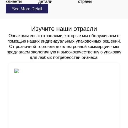
клиенты
детали
страны
брендинга, чтобы создать
See More Detail
уникальное впечатление от
распаковки.
Экологически чистый
- Многие
Изучите наши отрасли
почтовые ящики изготавливаются
Ознакомьтесь с отраслями, которые мы обслуживаем с
из перерабатываемых и
помощью наших индивидуальных упаковочных решений.
биоразлагаемых материалов,
От розничной торговли до электронной коммерции - мы
предлагаем экологичную и высококачественную упаковку
поддерживая
устойчивое развитие
для любых потребностей бизнеса.
упаковочные решения.
Преимущества
использования
стандартных
почтовых ящиков
Усиленная защита
продукта