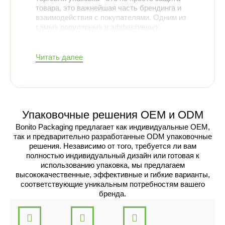
товара, это важнейшая часть брендинга и
взаимодействия с покупателями. Одним из
самых популярных и эффективных
упаковочных решений является
стандартные почтовые ящики
.
Эти коробки широко используются
Читать далее
предприятиями благодаря своей
универсальности, долговечности и
эстетической привлекательности.
Независимо от того, ведете ли вы малый
бизнес или являетесь крупным
Упаковочные решения OEM и ODM
предприятием, инвестиции в
высококачественные почтовые коробки
Bonito Packaging предлагает как индивидуальные OEM,
могут значительно улучшить стратегию
так и предварительно разработанные ODM упаковочные
упаковки вашего бренда.
решения. Независимо от того, требуется ли вам
Что такое
полностью индивидуальный дизайн или готовая к
использованию упаковка, мы предлагаем
стандартные
высококачественные, эффективные и гибкие варианты,
соответствующие уникальным потребностям вашего
почтовые ящики?
бренда.
Стандартные почтовые коробки - это