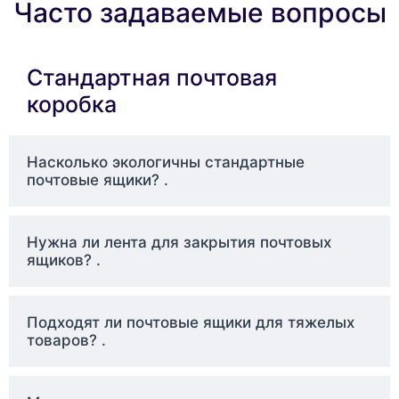
Часто задаваемые вопросы
защиту небольших гаджетов,
аксессуаров и технических
устройств.
Продукты питания и напитки
:
Стандартная почтовая
Часто используется для
коробка
изысканных продуктов,
органических продуктов и
ремесленные угощения
.
Насколько экологичны стандартные
почтовые ящики? .
Варианты
персонализации
Нужна ли лента для закрытия почтовых
для стандартных
ящиков? .
почтовых ящиков
Подходят ли почтовые ящики для тяжелых
На сайте
Упаковка Bonito
Мы предлагаем
товаров? .
широкий выбор вариантов персонализации,
чтобы помочь вам создать идеальный
почтовый ящик для вашего бизнеса: