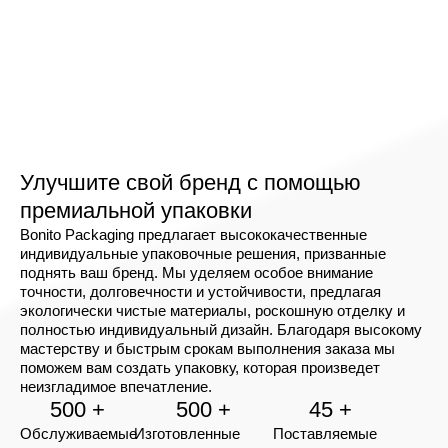
Долговечность
- Изготовленные из
высококачественного
гофрированного картона, эти
коробки обеспечивают отличную
защиту от повреждений при
транспортировке.
Самофиксирующаяся конструкция
- Вставляющиеся клапаны
Улучшите свой бренд с помощью
исключают необходимость
премиальной упаковки
использования клея, обеспечивая
Bonito Packaging предлагает высококачественные
надежное закрытие.
индивидуальные упаковочные решения, призванные
Легкий
- Несмотря на прочную
поднять ваш бренд. Мы уделяем особое внимание
точности, долговечности и устойчивости, предлагая
конструкцию, почтовые ящики
экологически чистые материалы, роскошную отделку и
имеют небольшой вес, что снижает
полностью индивидуальный дизайн. Благодаря высокому
стоимость доставки.
мастерству и быстрым срокам выполнения заказа мы
Настраиваемый
- Предприятия
поможем вам создать упаковку, которая произведет
неизгладимое впечатление.
могут персонализировать
500 +
500 +
45 +
почтовые коробки с помощью
Обслуживаемые
Изготовленные
Поставляемые
логотипов, рисунков и элементов