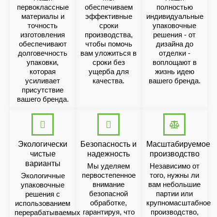
первоклассные
обеспечиваем
полностью
материалы и
эффективные
индивидуальные
точность
сроки
упаковочные
изготовления
производства,
решения - от
обеспечивают
чтобы помочь
дизайна до
долговечность
вам уложиться в
отделки -
упаковки,
сроки без
воплощают в
которая
ущерба для
жизнь идею
усиливает
качества.
вашего бренда.
присутствие
вашего бренда.
Экологически
Безопасность и
Масштабируемое
чистые
надежность
производство
варианты
Мы уделяем
Независимо от
первостепенное
того, нужны ли
Экологичные
внимание
вам небольшие
упаковочные
безопасной
партии или
решения с
обработке,
крупномасштабное
использованием
гарантируя, что
производство,
перерабатываемых