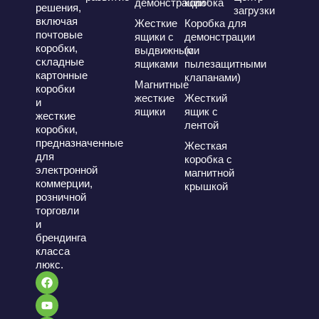
демонстрации
коробка
для улучшения имиджа вашего
решения,
загрузки
включая
Жесткие
Коробка для
бренда.
почтовые
ящики с
демонстрации
Выбирайте
коробки,
выдвижными
(с
складные
ящиками
пылезащитными
упаковку Bonito
картонные
клапанами)
Магнитные
коробки
жесткие
Жесткий
для стандартных
и
ящики
ящик с
жесткие
лентой
почтовых коробок
коробки,
предназначенные
Жесткая
для
коробка с
На сайте
Упаковка Bonito
Мы
электронной
магнитной
специализируемся на производстве
коммерции,
крышкой
высококачественных, прочных и
розничной
настраиваемых стандартных почтовых
торговли
коробок, отвечающих потребностям вашего
и
бизнеса. Наш опыт в области упаковочных
брендинга
решений гарантирует, что вы получите
класса
лучшие материалы, инновационные
люкс.
конструкции и экологичные варианты по
конкурентоспособным ценам. Независимо
от того, нужна ли вам небольшая партия
или оптовый заказ, мы поставляем