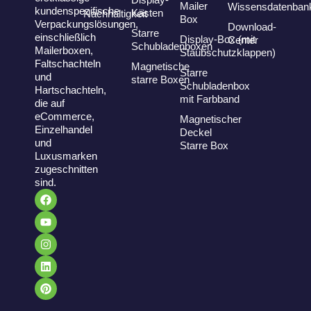
Mailer
Wissensdatenban
kundenspezifische
Kästen
Nachhaltigkeit
Box
Verpackungslösungen,
Download-
Starre
einschließlich
Display-Box (mit
Center
Schubladenboxen
Mailerboxen,
Staubschutzklappen)
Faltschachteln
Magnetische
Starre
und
starre Boxen
Schubladenbox
Hartschachteln,
mit Farbband
die auf
eCommerce,
Magnetischer
Einzelhandel
Deckel
und
Starre Box
Luxusmarken
zugeschnitten
sind.