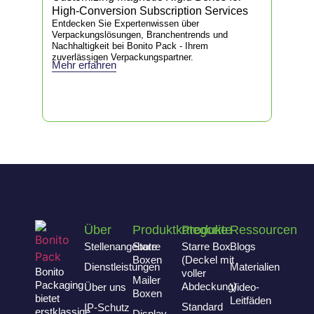
High-Conversion Subscription Services
Sus
Entdecken Sie Expertenwissen über
Entd
Verpackungslösungen, Branchentrends und
Verp
Nachhaltigkeit bei Bonito Pack - Ihrem
Nach
zuverlässigen Verpackungspartner.
zuve
Mehr erfahren
Meh
Über
Produktkategorie
Produkte
Ressourcen
Stellenangebote
Starre
Starre Box
Blogs
Boxen
(Deckel mit
Dienstleistungen
Materialien
Bonito
voller
Mailer
Packaging
Abdeckung)
Über uns
Video-
Boxen
bietet
Leitfäden
Standard
IP-Schutz
erstklassige
Display-