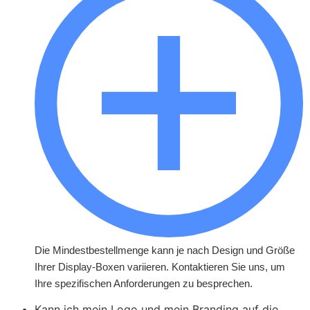
Markenfarben und einzigartige
Designs hinzu, um ein
unvergessliches Verpackungserlebnis
für Ihre Kunden zu schaffen.
Materialien
: Wählen Sie aus einer
Vielzahl von Materialien,
einschließlich Karton, Wellpappe und
umweltfreundlichen Optionen, um
Ihren speziellen Anforderungen
gerecht zu werden.
Der letzte Schliff
: Wir bieten
verschiedene Veredelungsoptionen,
darunter matte oder glänzende
Laminierungen, Prägungen und
Folienprägungen, um Ihren Schachteln
ein luxuriöses Aussehen und eine
Die Mindestbestellmenge kann je nach Design und Größe
luxuriöse Haptik zu verleihen.
Ihrer Display-Boxen variieren. Kontaktieren Sie uns, um
Ihre spezifischen Anforderungen zu besprechen.
Kann ich mein Logo und mein Branding auf die