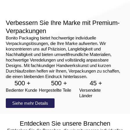
Produkt schützt. Diese zusätzliche
Schutzschicht ist besonders wichtig für
Produkte, die sauber und trocken bleiben
müssen, wie z. B. Parfüms,
Verbessern Sie Ihre Marke mit Premium-
Hautpflegeprodukte und Lebensmittel.
Verpackungen
Leichte Zugänglichkeit
Schaukästen mit Staubschutzklappen sind so
Bonito Packaging bietet hochwertige individuelle
konzipiert, dass sie einen leichten Zugang zu
Verpackungslösungen, die Ihre Marke aufwerten. Wir
den Produkten ermöglichen. Die Klappen
konzentrieren uns auf Präzision, Langlebigkeit und
können schnell geöffnet oder geschlossen
Nachhaltigkeit und bieten umweltfreundliche Materialien,
werden, so dass die Kunden leicht mit Ihrem
hochwertige Veredelungen und vollständig anpassbare
Produkt interagieren können, während der
Designs. Mit fachkundiger Handwerkskunst und kurzen
Schutz erhalten bleibt, wenn die Box
Durchlaufzeiten helfen wir Ihnen, Verpackungen zu schaffen,
geschlossen ist.
die einen bleibenden Eindruck hinterlassen.
Anpassbare Designs
500 +
500 +
45 +
Wir bei Bonito Packaging sind uns bewusst,
Bedienter Kunde
Hergestellte Teile
Versendete
dass das Branding der Schlüssel zur
Länder
Schaffung einer starken Kundenbindung ist.
Siehe mehr Details
Deshalb bieten wir vollständig anpassbare
Displayboxen mit Staubklappen an. Von der
Größe und Farbe bis hin zum Druck und
Branding können unsere Schachteln genau auf
Entdecken Sie unsere Branchen
Ihre Spezifikationen zugeschnitten werden,