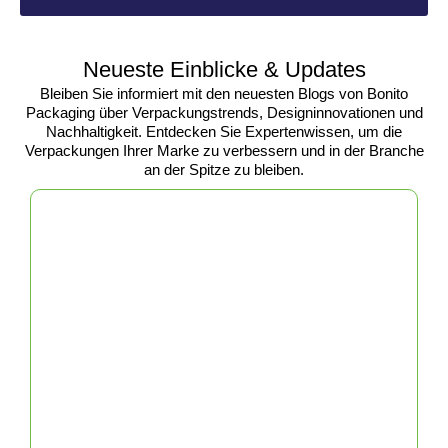
Staubklappen Ihrer
Marke zugute
Neueste Einblicke & Updates
kommen
Bleiben Sie informiert mit den neuesten Blogs von Bonito
Packaging über Verpackungstrends, Designinnovationen und
Nachhaltigkeit. Entdecken Sie Expertenwissen, um die
Individuell gestaltete Displayboxen mit
Verpackungen Ihrer Marke zu verbessern und in der Branche
Staubschutzklappen dienen nicht nur als
an der Spitze zu bleiben.
Schutzverpackung, sondern sind auch ein
wirkungsvolles Marketinginstrument. Ein gut
gestalteter Karton kann Kunden anziehen, den
Wiedererkennungswert Ihrer Marke steigern
und ein positives Image für Ihre Produkte
schaffen. Hier sind einige Möglichkeiten, wie
diese Schachteln Ihrer Marke zugute kommen:
Sichtbarkeit der Marke
Ein individuell bedruckter Displaykarton
ermöglicht es Ihnen, Ihr Logo, Ihren Slogan
und Ihre Produktinformationen an prominenter
Stelle zu präsentieren und so die
Markenbekanntheit beim Verbraucher zu
erhöhen. Die leuchtenden Farben, attraktiven
Designs und klaren Botschaften lassen Ihr