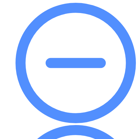
Ruf Ihrer Marke weiter stärkt.
Anpassen Ihrer
Display-Boxen mit
Staubschutzklappen
Bonito Packaging bietet unzählige
Möglichkeiten zur individuellen Gestaltung, um
den perfekten Displaykarton für Ihre Produkte
zu schaffen. Hier sind einige Möglichkeiten,
wie Sie Ihre Schachteln individuell gestalten
können:
Größe
: Egal, ob Sie einen kompakten
Karton oder einen größeren
Displaykarton benötigen, wir können
maßgeschneiderte Größen herstellen,
die perfekt zu Ihren Produkten
passen.
Drucken
: Fügen Sie Ihr Logo, Ihre