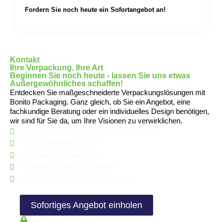
Ihre Display-Boxen
Fordern Sie noch heute ein Sofortangebot an!
Wir von Bonito Packaging haben uns
verpflichtet, hochwertige, individuell gestaltbare
Displayboxen mit Staubschutzklappen zu
liefern, die Ihren Verpackungsanforderungen
Kontakt
entsprechen. Hier sind einige Gründe, warum
Ihre Verpackung, Ihre Art
Sie sich für uns entscheiden sollten:
Beginnen Sie noch heute - lassen Sie uns etwas
Außergewöhnliches schaffen!
Fachmännische Handwerkskunst
Entdecken Sie maßgeschneiderte Verpackungslösungen mit
Unser Team aus erfahrenen Fachleuten sorgt
Bonito Packaging. Ganz gleich, ob Sie ein Angebot, eine
dafür, dass jeder Schaukasten nach den
fachkundige Beratung oder ein individuelles Design benötigen,
höchsten Qualitäts- und Präzisionsstandards
wir sind für Sie da, um Ihre Visionen zu verwirklichen.
gefertigt wird.
Kundenspezifische Verpackungslösungen
Umweltverträgliche Materialien
Die Umwelt liegt uns am Herzen, deshalb
Fast & Reliable Service
verwenden wir für unsere Displayboxen
Hochwertige Materialien
umweltfreundliche Materialien. Unsere
Umweltverträgliche Optionen
nachhaltigen Verpackungsoptionen
Konkurrenzfähige Preisgestaltung
gewährleisten, dass Sie Ihre Umweltziele
erreichen, ohne Kompromisse bei der
Haltbarkeit einzugehen.
Sofortiges Angebot einholen
Schnelle Durchlaufzeit
Mit unserem effizienten Produktionsprozess
Alle Uploads sind sicher und vertraulich