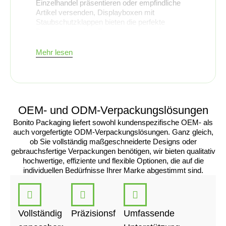
Einzelhandel präsentieren oder empfindliche
Artikel versenden, Displayboxen mit
Staubschutzklappen bieten die perfekte
Balance zwischen Funktionalität und Ästhetik.
Wir von Bonito Packaging haben uns darauf
spezialisiert, maßgeschneiderte Displayboxen
Mehr lesen
mit Staubschutzklappen anzubieten, die Ihre
Produkte nicht nur schützen, sondern auch
optisch ansprechend gestalten. In diesem Blog
stellen wir Ihnen die Vorteile, Eigenschaften
und Anpassungsmöglichkeiten von
OEM- und ODM-Verpackungslösungen
Displayboxen mit Staubschutzklappen vor, die
eine ideale Wahl für Ihre
Bonito Packaging liefert sowohl kundenspezifische OEM- als
Verpackungsanforderungen darstellen.
auch vorgefertigte ODM-Verpackungslösungen. Ganz gleich,
Was sind
ob Sie vollständig maßgeschneiderte Designs oder
gebrauchsfertige Verpackungen benötigen, wir bieten qualitativ
Schaukästen mit
hochwertige, effiziente und flexible Optionen, die auf die
individuellen Bedürfnisse Ihrer Marke abgestimmt sind.
Staubschutzklappen?
Schaukästen mit Staubklappen sind eine Art
Vollständig
Präzisionsfertigung
Umfassende
von Verpackung, die dazu dient, Produkte
geordnet aufzubewahren und zu präsentieren