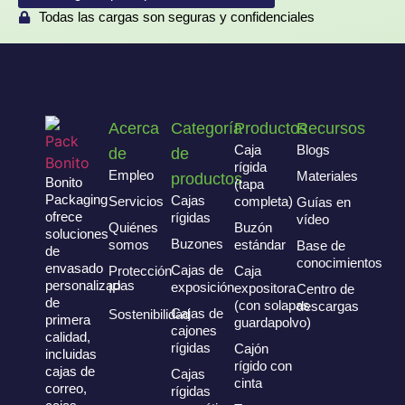
Todas las cargas son seguras y confidenciales
Acerca
Categoría
Productos
Recursos
Caja
Blogs
de
de
rígida
Empleo
Materiales
productos
Bonito
(tapa
Packaging
Cajas
Servicios
completa)
Guías en
ofrece
rígidas
vídeo
Quiénes
Buzón
soluciones
Buzones
somos
estándar
Base de
de
conocimientos
envasado
Cajas de
Protección
Caja
personalizadas
exposición
IP
expositora
Centro de
de
(con solapas
descargas
Cajas de
Sostenibilidad
primera
guardapolvo)
cajones
calidad,
rígidas
Cajón
incluidas
rígido con
cajas de
Cajas
cinta
correo,
rígidas