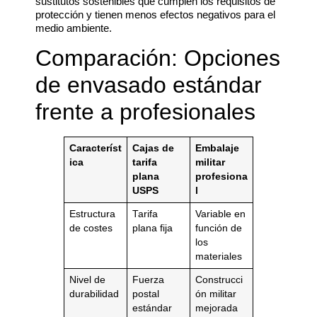
sustitutos sostenibles que cumplen los requisitos de
protección y tienen menos efectos negativos para el
medio ambiente.
Comparación: Opciones
de envasado estándar
frente a profesionales
Característ
Cajas de
Embalaje
ica
tarifa
militar
plana
profesiona
USPS
l
Estructura
Tarifa
Variable en
de costes
plana fija
función de
los
materiales
Nivel de
Fuerza
Construcci
durabilidad
postal
ón militar
estándar
mejorada