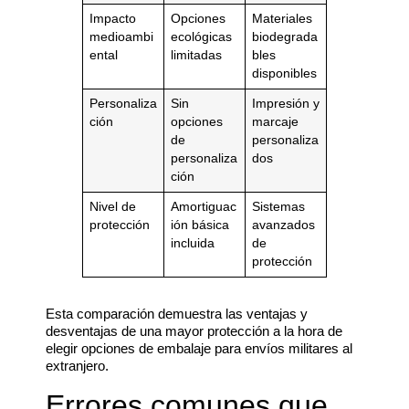
Impacto
Opciones
Materiales
medioambi
ecológicas
biodegrada
ental
limitadas
bles
disponibles
Personaliza
Sin
Impresión y
ción
opciones
marcaje
de
personaliza
personaliza
dos
ción
Nivel de
Amortiguac
Sistemas
protección
ión básica
avanzados
incluida
de
protección
Esta comparación demuestra las ventajas y
desventajas de una mayor protección a la hora de
elegir opciones de embalaje para envíos militares al
extranjero.
Errores comunes que