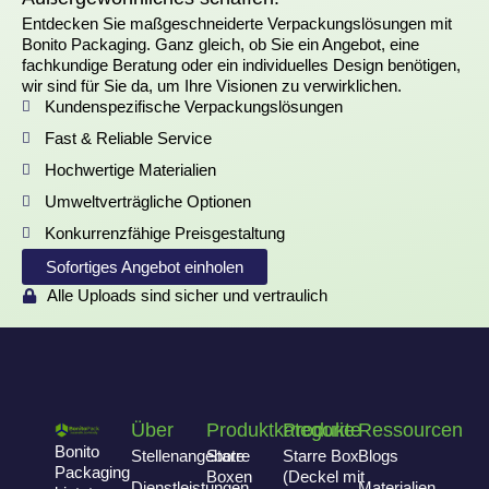
Entdecken Sie maßgeschneiderte Verpackungslösungen mit
Bonito Packaging. Ganz gleich, ob Sie ein Angebot, eine
fachkundige Beratung oder ein individuelles Design benötigen,
wir sind für Sie da, um Ihre Visionen zu verwirklichen.
Kundenspezifische Verpackungslösungen
Fast & Reliable Service
Hochwertige Materialien
Umweltverträgliche Optionen
Konkurrenzfähige Preisgestaltung
Sofortiges Angebot einholen
Alle Uploads sind sicher und vertraulich
Über
Produktkategorie
Produkte
Ressourcen
Bonito
Stellenangebote
Starre
Starre Box
Blogs
Packaging
Boxen
(Deckel mit
Dienstleistungen
Materialien