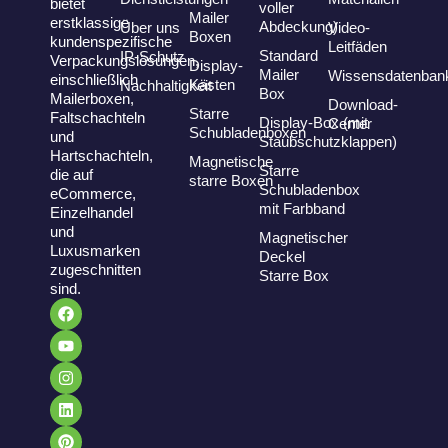
bietet
voller
Mailer
erstklassige
Abdeckung)
Über uns
Video-
Boxen
kundenspezifische
Leitfäden
Standard
IP-Schutz
Verpackungslösungen,
Display-
Mailer
Wissensdatenban
einschließlich
Kästen
Nachhaltigkeit
Box
Mailerboxen,
Download-
Starre
Faltschachteln
Display-Box (mit
Center
Schubladenboxen
und
Staubschutzklappen)
Hartschachteln,
Magnetische
Starre
die auf
starre Boxen
Schubladenbox
eCommerce,
mit Farbband
Einzelhandel
und
Magnetischer
Luxusmarken
Deckel
zugeschnitten
Starre Box
sind.