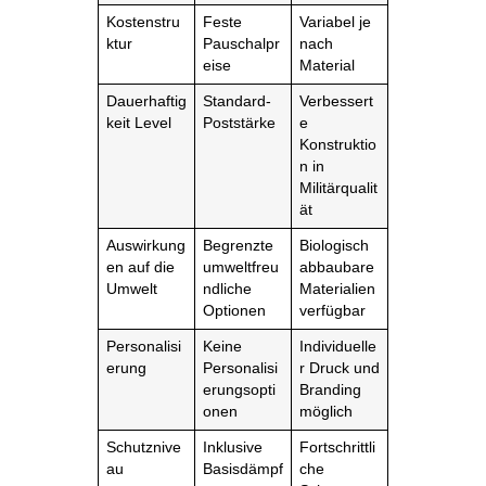
Kostenstru
Feste
Variabel je
ktur
Pauschalpr
nach
eise
Material
Dauerhaftig
Standard-
Verbessert
keit Level
Poststärke
e
Konstruktio
n in
Militärqualit
ät
Auswirkung
Begrenzte
Biologisch
en auf die
umweltfreu
abbaubare
Umwelt
ndliche
Materialien
Optionen
verfügbar
Personalisi
Keine
Individuelle
erung
Personalisi
r Druck und
erungsopti
Branding
onen
möglich
Schutznive
Inklusive
Fortschrittli
au
Basisdämpf
che