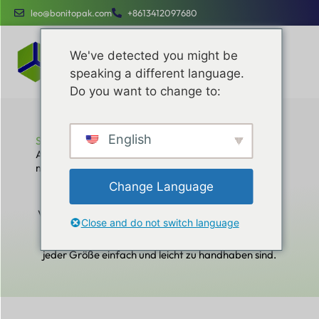
leo@bonitopak.com
+8613412097680
We've detected you might be
speaking a different language.
Do you want to change to:
English
Startseite
Alles, was Sie über Gaylord Versandkartons wissen
müssen
Alles, was Sie über Gaylord
Change Language
Versandkartons wissen müssen
Verbessern Sie Ihre betriebliche Effizienz, optimieren
Close and do not switch language
Sie Ihre Kosten und Ihr Markenengagement mit
speziellen Dienstleistungen, die für Unternehmen
jeder Größe einfach und leicht zu handhaben sind.