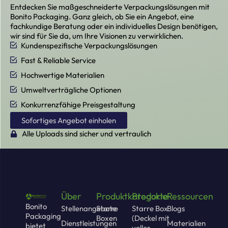
Entdecken Sie maßgeschneiderte Verpackungslösungen mit
Bonito Packaging. Ganz gleich, ob Sie ein Angebot, eine
fachkundige Beratung oder ein individuelles Design benötigen,
wir sind für Sie da, um Ihre Visionen zu verwirklichen.
Kundenspezifische Verpackungslösungen
Fast & Reliable Service
Hochwertige Materialien
Umweltverträgliche Optionen
Konkurrenzfähige Preisgestaltung
Sofortiges Angebot einholen
Alle Uploads sind sicher und vertraulich
Über
Produktkategorie
Produkte
Ressourcen
Bonito
Stellenangebote
Starre
Starre Box
Blogs
Packaging
Boxen
(Deckel mit
Dienstleistungen
Materialien
bietet
voller