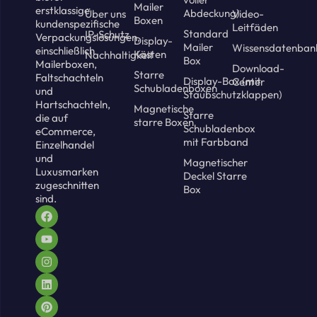
Mailer
erstklassige
Abdeckung)
Über uns
Video-
Boxen
kundenspezifische
Leitfäden
Standard
IP-Schutz
Verpackungslösungen,
Display-
Mailer
Wissensdatenban
einschließlich
Kästen
Nachhaltigkeit
Box
Mailerboxen,
Download-
Starre
Faltschachteln
Display-Box (mit
Center
Schubladenboxen
und
Staubschutzklappen)
Hartschachteln,
Magnetische
Starre
die auf
starre Boxen
Schubladenbox
eCommerce,
mit Farbband
Einzelhandel
und
Magnetischer
Luxusmarken
Deckel Starre
zugeschnitten
Box
sind.