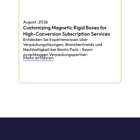
August, 2026
Aug
Customizing Magnetic Rigid Boxes for
Edi
High-Conversion Subscription Services
Sus
Entdecken Sie Expertenwissen über
Entd
Verpackungslösungen, Branchentrends und
Verp
Nachhaltigkeit bei Bonito Pack - Ihrem
Nach
zuverlässigen Verpackungspartner.
zuve
Mehr erfahren
Meh