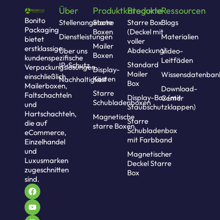
Über
Produktkategorie
Produkte
Ressourcen
Bonito
Stellenangebote
Starre
Starre Box
Blogs
Packaging
Boxen
(Deckel mit
Dienstleistungen
Materialien
bietet
voller
Mailer
erstklassige
Abdeckung)
Über uns
Video-
Boxen
kundenspezifische
Leitfäden
Standard
IP-Schutz
Verpackungslösungen,
Display-
Mailer
Wissensdatenban
einschließlich
Kästen
Nachhaltigkeit
Box
Mailerboxen,
Download-
Starre
Faltschachteln
Display-Box (mit
Center
Schubladenboxen
und
Staubschutzklappen)
Hartschachteln,
Magnetische
Starre
die auf
starre Boxen
Schubladenbox
eCommerce,
mit Farbband
Einzelhandel
und
Magnetischer
Luxusmarken
Deckel Starre
zugeschnitten
Box
sind.