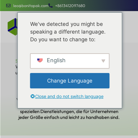
leo@bonitopak.com
+8613412097680
We've detected you might be
speaking a different language.
Do you want to change to:
English
Startseite
Wie man die Abmessungen einer Box misst: Die
ultimative Schritt-für-Schritt-Anleitung
Wie man die Abmessungen einer Box
Change Language
misst: Die ultimative Schritt-für-Schritt-
Anleitung
Close and do not switch language
Verbessern Sie Ihre betriebliche Effizienz, optimieren
Sie Ihre Kosten und Ihr Markenengagement mit
speziellen Dienstleistungen, die für Unternehmen
jeder Größe einfach und leicht zu handhaben sind.