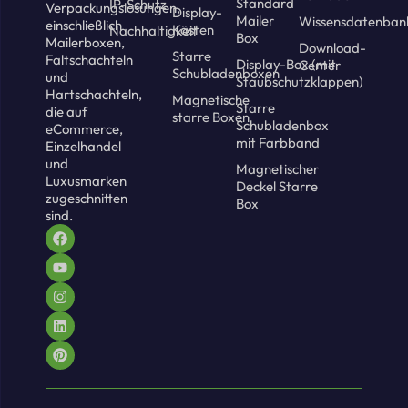
Standard
IP-Schutz
Verpackungslösungen,
Display-
Mailer
Wissensdatenban
einschließlich
Kästen
Nachhaltigkeit
Box
Mailerboxen,
Download-
Starre
Faltschachteln
Display-Box (mit
Center
Schubladenboxen
und
Staubschutzklappen)
Hartschachteln,
Magnetische
Starre
die auf
starre Boxen
Schubladenbox
eCommerce,
mit Farbband
Einzelhandel
und
Magnetischer
Luxusmarken
Deckel Starre
zugeschnitten
Box
sind.