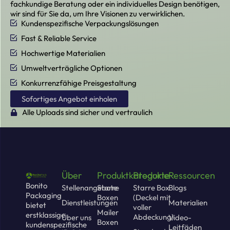
fachkundige Beratung oder ein individuelles Design benötigen,
wir sind für Sie da, um Ihre Visionen zu verwirklichen.
Kundenspezifische Verpackungslösungen
Fast & Reliable Service
Hochwertige Materialien
Umweltverträgliche Optionen
Konkurrenzfähige Preisgestaltung
Sofortiges Angebot einholen
Alle Uploads sind sicher und vertraulich
Über
Produktkategorie
Produkte
Ressourcen
Bonito
Stellenangebote
Starre
Starre Box
Blogs
Packaging
Boxen
(Deckel mit
Dienstleistungen
Materialien
bietet
voller
Mailer
erstklassige
Abdeckung)
Über uns
Video-
Boxen
kundenspezifische
Leitfäden