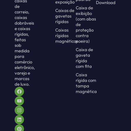
caixas
exposição
Download
de
Caixa de
Caixas de
correio,
exibição
gavetas
caixas
(com abas
rígidas
dobráveis
de
e caixas
Caixas
proteção
rígidas,
rígidas
contra
feitas
magnéticas
poeira)
sob
Caixa de
medida
gaveta
para
rígida
comércio
com fita
eletrônico,
varejo e
Caixa
marcas
rígida com
de luxo.
tampa
magnética