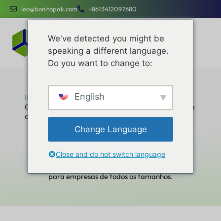
leo@bonitopak.com
+8613412097680
We've detected you might be
speaking a different language.
Do you want to change to:
English
Início
O que é uma caixa de correio? Um guia simples para
o sucesso da embalagem
O que é uma caixa de correio? Um guia
Change Language
simples para o sucesso da embalagem
Aprimore suas eficiências operacionais, otimize os
Close and do not switch language
custos e o engajamento da marca com serviços
dedicados projetados para serem simples e fáceis
para empresas de todos os tamanhos.