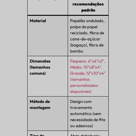
recomendações
padrão
Material
Papelão ondulado,
polpa de papel
reciclado, fibra de
cana-de-açúcar
(bagaço), fibra de
bambu
Dimensões
Pequeno: 6″x6″x2″,
(tamanhos
Médio: 10″x8″x4″,
comuns)
Grande: 12″x10″x4″
(tamanhos
personalizados
disponíveis)
Método de
Design com
montagem
travamento
automático (sem
necessidade de fita
ou adesivos)
Tipo de
Abas dobráveis;