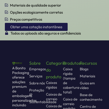
Materiais de qualidade superior
Opções ecologicamente corretas
Preços competitivos
Obter uma cotação instantânea
Todos os uploads são seguros e confidenciais
Sobre
Categoria
Produtos
Recursos
A Bonito
Empregos
Caixa
Blogs
do
Packaging
rígida
Serviços
Materiais
produto
oferece
(tampa
soluções
Caixas
de
Sobre nós
Guias em
premium
rígidas
cobertura
vídeo
Proteção
de
total)
Caixas de
IP
Base de
embalagens
correio
Caixa de
conhecimento
personalizadas,
Sustentabilidade
correio
incluindo
Caixas de
Centro de
padrão