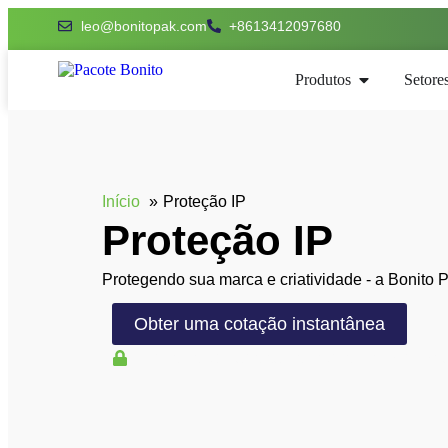
leo@bonitopak.com
+8613412097680
Produtos
Setore
Início
Proteção IP
Proteção IP
Protegendo sua marca e criatividade - a Bonito P
Obter uma cotação instantânea
Todos os uploads são seguros e confidenci