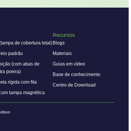
Recursos
(tampa de cobertura total)
Blogs
reio padrão
Materiais
bição (com abas de
Guias em vídeo
ra poeira)
Base de conhecimento
ta rígida com fita
Centro de Download
 com tampa magnética
dition