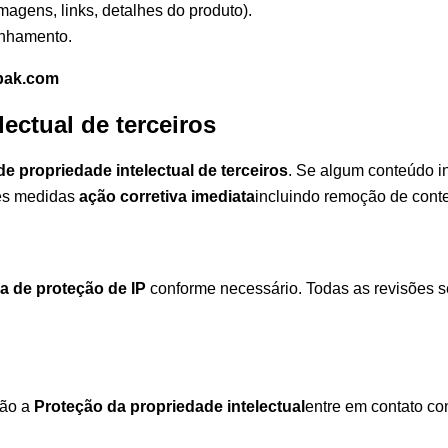
magens, links, detalhes do produto).
anhamento.
pak.com
lectual de terceiros
 de propriedade intelectual de terceiros
. Se algum conteúdo in
tes medidas
ação corretiva imediata
incluindo remoção de conte
ca de proteção de IP
conforme necessário. Todas as revisões 
ção a
Proteção da propriedade intelectual
entre em contato co