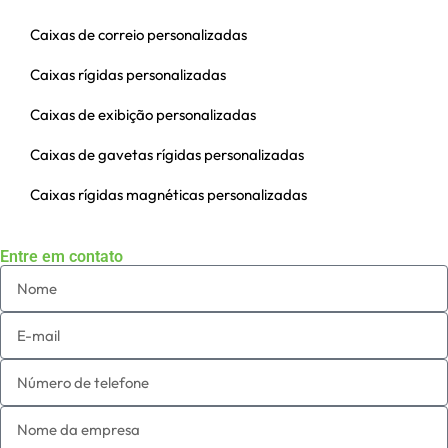
cada produto chegue ao cliente em perfeitas
Caixas de correio personalizadas
condições e com uma aparência espetacular.
Seja um bolo de casamento, uma
Caixas rígidas personalizadas
comemoração de aniversário ou um item
básico da prateleira da padaria, nossas caixas
Caixas de exibição personalizadas
para bolos e produtos de panificação dão o
toque profissional final.
Caixas de gavetas rígidas personalizadas
Prepare-se para
Caixas rígidas magnéticas personalizadas
impressionar
Entre em contato
Aumente a qualidade da embalagem que
você dá aos seus produtos de panificação
agora. Faça parceria com a Bonito Pack para
obter soluções confiáveis, elegantes e
sustentáveis de embalagens personalizadas
para panificação que deixam sua marca.
Para obter um preço personalizado, entre em
contato agora ou visite nosso catálogo de
itens de embalagem para melhorar sua linha