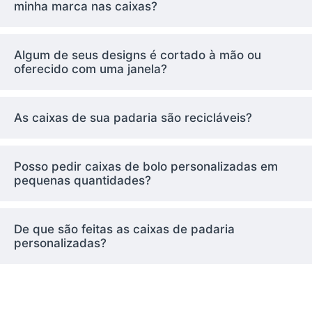
bolos e biscoitos
minha marca nas caixas?
Os designs com reforços poderosos na base
são perfeitos para assar bolos em camadas ou
Algum de seus designs é cortado à mão ou
fazer doces grandes e pesados.
oferecido com uma janela?
3. Caixas Kraft
ecologicamente
As caixas de sua padaria são recicláveis?
corretas
Posso pedir caixas de bolo personalizadas em
Eles são produzidos a partir de itens
pequenas quantidades?
recicláveis e também oferecem um visual
atraente.
4. Caixas de janelas
De que são feitas as caixas de padaria
personalizadas?
Ofereça um vislumbre do delicioso conteúdo
para facilitar a exibição e a apresentação.
Explore nossos