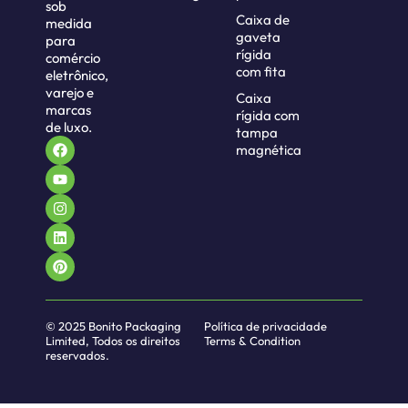
sob
feitos por pequenas empresas
Caixa de
medida
Serviço rápido e envio para qualquer
gaveta
para
rígida
lugar.
comércio
com fita
eletrônico,
Produtos que são seguros para
varejo e
Caixa
alimentos e não absorvem gordura
marcas
rígida com
É possível remodelar, escolher
de luxo.
tampa
qualquer cor e qualquer acabamento.
magnética
Os itens têm um preço razoável, mas
sem diminuir a qualidade.
Seja notado com as
caixas de bolo
personalizadas
premium
© 2025 Bonito Packaging
Política de privacidade
Limited, Todos os direitos
Terms & Condition
reservados.
Eles devem ter uma aparência tão fabulosa
quanto seu sabor. Com nossas caixas
personalizadas para bolos, você garante que