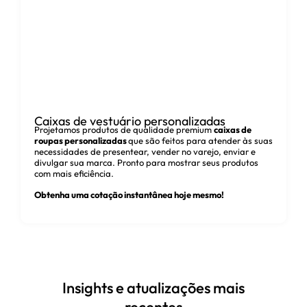
A embalagem faz sua venda antes mesmo de
o produto entrar na loja. A embalagem cria a
primeira impressão do cliente e, em geral, é a
última coisa que ele tem em mente. É por isso
que investir em soluções de embalagem
personalizadas e de alta qualidade, como
nossas caixas personalizadas para bolos ou
caixas kraft ecológicas, é uma medida
estratégica para o seu negócio de
Caixas de vestuário personalizadas
panificação.
Projetamos produtos de qualidade premium
caixas de
roupas personalizadas
que são feitos para atender às suas
Principais
necessidades de presentear, vender no varejo, enviar e
divulgar sua marca. Pronto para mostrar seus produtos
benefícios das
com mais eficiência.
Obtenha uma cotação instantânea hoje mesmo!
caixas de
embalagem
personalizadas
para panificação
Insights e atualizações mais