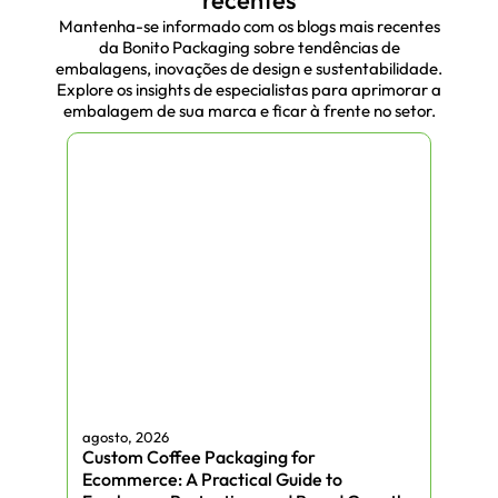
recentes
Produtos com logotipo e cores
Mantenha-se informado com os blogs mais recentes
personalizadas:
Torne sua marca
da Bonito Packaging sobre tendências de
mais facilmente reconhecível pelas
embalagens, inovações de design e sustentabilidade.
Explore os insights de especialistas para aprimorar a
pessoas.
embalagem de sua marca e ficar à frente no setor.
Proteção:
Evite que seus produtos
recém-assados ressequem.
Escolhas ecologicamente
conscientes:
Nosso
caixas kraft
ecológicas
refletem seu
compromisso com a sustentabilidade.
Estilos versáteis:
De designs com
janelas a tampas de encaixe, explore
os vários estilos de caixas para
padarias que se adaptam aos seus
produtos.
Satisfação do cliente:
A embalagem
agosto, 2026
agos
profissional dos produtos garante
Custom Coffee Packaging for
Cus
que os clientes fiquem satisfeitos e
Ecommerce: A Practical Guide to
Pac
possam fazer novos pedidos.