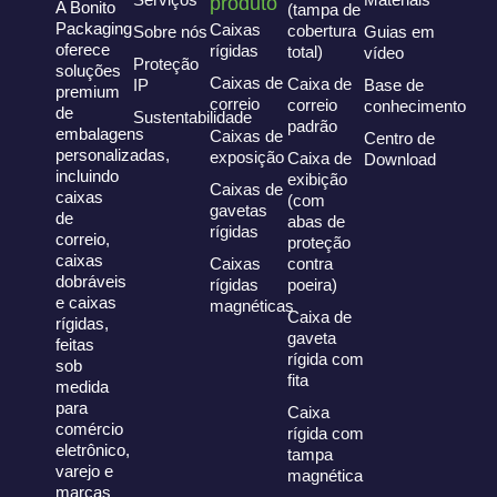
produto
A Bonito
(tampa de
Packaging
Caixas
cobertura
Sobre nós
Guias em
oferece
rígidas
total)
vídeo
Proteção
soluções
Caixas de
Caixa de
IP
Base de
premium
correio
correio
conhecimento
de
Sustentabilidade
padrão
embalagens
Caixas de
Centro de
personalizadas,
exposição
Caixa de
Download
incluindo
exibição
Caixas de
caixas
(com
gavetas
de
abas de
rígidas
correio,
proteção
caixas
Caixas
contra
dobráveis
rígidas
poeira)
e caixas
magnéticas
Caixa de
rígidas,
gaveta
feitas
rígida com
sob
fita
medida
para
Caixa
comércio
rígida com
eletrônico,
tampa
varejo e
magnética
marcas