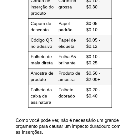
Cartão de
Cartolina
$0.10 -
inserção do
grossa
$0.30
produto
Cupom de
Papel
$0.05 -
desconto
padrão
$0.10
Código QR
Papel de
$0.05 -
no adesivo
etiqueta
$0.12
Folheto de
Folha A5
$0.10 -
mala direta
brilhante
$0.25
Amostra de
Produto de
$0.50 -
produto
amostra
$2.00+
Folheto da
Folheto
$0.20 -
caixa de
dobrado
$0.40
assinatura
Como você pode ver, não é necessário um grande
orçamento para causar um impacto duradouro com
as inserções.