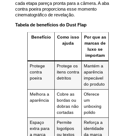
cada etapa pareça pronta para a câmera. A aba
contra poeira proporciona esse momento
cinematográfico de revelação.
Tabela de benefícios do Dust Flap
Benefício
Como isso
Por que as
ajuda
marcas de
luxo se
importam
Protege
Protege os
Mantém a
contra
itens contra
aparência
poeira
detritos
impecável
do produto
Melhora a
Cobre as
Oferece
aparência
bordas ou
um
dobras não
unboxing
cortadas
polido
Espaço
Permite
Reforça a
extra para
logotipos
identidade
a marca
ou textos
da marca