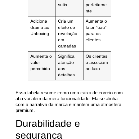
sutis
perfeitame
nte
Adiciona
Cria um
Aumenta o
drama ao
efeito de
fator "uau"
Unboxing
revelação
para os
em
clientes
camadas
Aumenta o
Significa
Os clientes
valor
atenção
o associam
percebido
aos
ao luxo
detalhes
Essa tabela resume como uma caixa de correio com
aba vai além da mera funcionalidade. Ela se alinha
com a narrativa da marca e mantém uma atmosfera
premium.
Durabilidade e
segurança