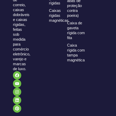
abas de
rígidas
correio,
proteção
caixas
Caixas
contra
dobráveis
rígidas
poeira)
e caixas
magnéticas
Caixa de
rígidas,
gaveta
feitas
rígida com
sob
fita
medida
para
Caixa
comércio
rígida com
eletrônico,
tampa
varejo e
magnética
marcas
de luxo.