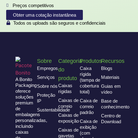
Preços competitivos
Obter uma cotação instantânea
Todos os uploads são seguros e confidenciais
Sobre
Categoria
Produtos
Recursos
Empregos
Caixa
Blogs
do
rígida
Serviços
Materiais
produto
A Bonito
(tampa de
Packaging
Caixas
cobertura
Sobre nós
Guias em
oferece
rígidas
total)
vídeo
Proteção
soluções
Caixas de
Caixa de
IP
Base de
premium
correio
correio
conhecimento
de
Sustentabilidade
padrão
embalagens
Caixas de
Centro de
personalizadas,
exposição
Caixa de
Download
incluindo
exibição
Caixas de
caixas
(com
gavetas
de