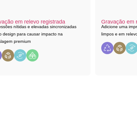
vação em relevo registrada
Gravação em r
ssões nítidas e elevadas sincronizadas
Adicione uma impr
o design para causar impacto na
limpos e em relev
lagem premium