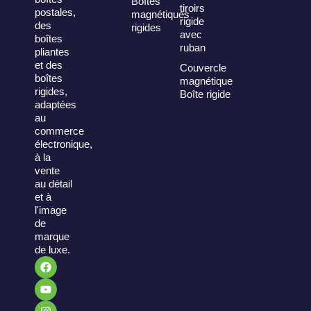
Boîtes
tiroirs
postales,
magnétiques
rigide
des
rigides
avec
boîtes
ruban
pliantes
et des
Couvercle
boîtes
magnétique
rigides,
Boîte rigide
adaptées
au
commerce
électronique,
à la
vente
au détail
et à
l'image
de
marque
de luxe.