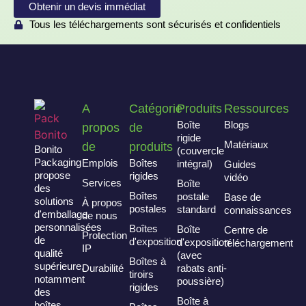
Obtenir un devis immédiat
Tous les téléchargements sont sécurisés et confidentiels
A
Catégorie
Produits
Ressources
Boîte
Blogs
propos
de
rigide
Matériaux
de
produits
Bonito
(couvercle
Packaging
Emplois
Boîtes
intégral)
Guides
propose
rigides
vidéo
Services
Boîte
des
Boîtes
postale
Base de
solutions
À propos
postales
standard
connaissances
d'emballage
de nous
personnalisées
Boîtes
Boîte
Centre de
Protection
de
d'exposition
d'exposition
téléchargement
IP
qualité
(avec
Boîtes à
supérieure,
Durabilité
rabats anti-
tiroirs
notamment
poussière)
rigides
des
Boîte à
boîtes