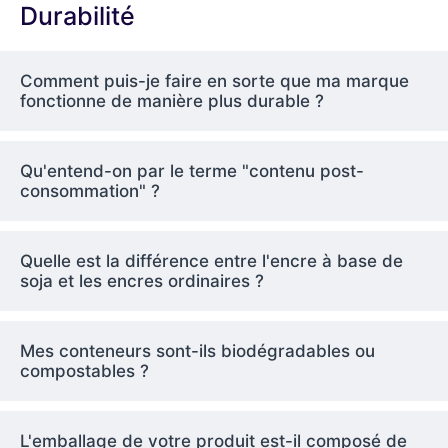
Durabilité
La durabilité au cœur
de l'emballage FP
Comment puis-je faire en sorte que ma marque
fonctionne de manière plus durable ?
Impact environnemental
- paquet par paquet
Qu'entend-on par le terme "contenu post-
consommation" ?
Nous pensons que l'avenir de l'emballage
sera façonné par l'inventivité, la
responsabilité sociale et la promotion de la
Quelle est la différence entre l'encre à base de
circularité. C'est pourquoi BonitoPack a
soja et les encres ordinaires ?
adopté des objectifs clairs en matière de
durabilité des emballages, qui guident
chacun de nos gestes. Voici quelques-uns de
Mes conteneurs sont-ils biodégradables ou
nos principaux objectifs :
compostables ?
Diminution du plastique jeté une fois utilisé
Développer des alternatives d'emballage
L'emballage de votre produit est-il composé de