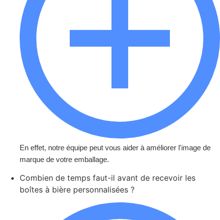
succès de ce que vous vendez. Nous nous
concentrons sur la conception et la création
d'emballages de bière attrayants et
fonctionnels.
Ce qui distingue nos
emballages
Délais d'exécution rapides
Des prix compétitifs
Un grand nombre de produits
peuvent être fabriqués à l'aide du
même processus.
En effet, notre équipe peut vous aider à améliorer l'image de
Modèles frais, achevés et prêts à
marque de votre emballage.
l'emploi
Combien de temps faut-il avant de recevoir les
Tous les matériaux peuvent être
boîtes à bière personnalisées ?
recyclé
.
Prêt à intensifier