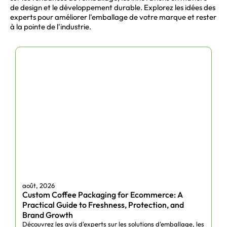
manipuler et attrayantes en rayon. Vous
de design et le développement durable. Explorez les idées des
pouvez choisir parmi de nombreuses variétés
experts pour améliorer l'emballage de votre marque et rester
de sacs, comme ceux fabriqués à partir de
à la pointe de l'industrie.
produits écologiques ou recyclés.
Boîtes d'expédition
optimisées pour les
bouteilles de bière et
de spiritueux
Pour la distribution sur de longues distances,
nous proposons des emballages et des boîtes
d'expédition robustes pour les bouteilles de
bière, qui conservent les bouteilles en toute
sécurité et intactes. Les boîtes en carton
ondulé sont dotées de séparateurs à l'intérieur
de l'emballage.
carton rigide
afin de réduire le
août, 2026
Custom Coffee Packaging for Ecommerce: A
risque de déplacement des produits et de
s'assurer qu'ils ne se cassent pas.
Practical Guide to Freshness, Protection, and
Brand Growth
Fabricants de
Découvrez les avis d'experts sur les solutions d'emballage, les