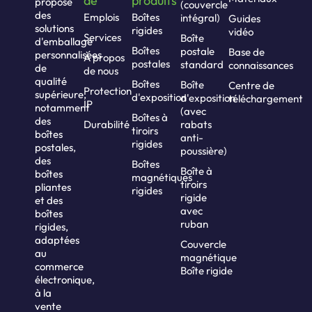
de
produits
propose
(couvercle
des
Emplois
Boîtes
intégral)
Guides
solutions
rigides
vidéo
Services
Boîte
d'emballage
Boîtes
postale
Base de
personnalisées
À propos
postales
standard
connaissances
de
de nous
qualité
Boîtes
Boîte
Centre de
Protection
supérieure,
d'exposition
d'exposition
téléchargement
IP
notamment
(avec
Boîtes à
des
Durabilité
rabats
tiroirs
boîtes
anti-
rigides
postales,
poussière)
des
Boîtes
Boîte à
boîtes
magnétiques
tiroirs
pliantes
rigides
rigide
et des
avec
boîtes
ruban
rigides,
adaptées
Couvercle
au
magnétique
commerce
Boîte rigide
électronique,
à la
vente