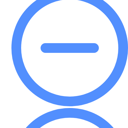
l'emballage de
votre bière ?
Nous pouvons faire en sorte que votre
emballage se démarque et qu'il ait l'aspect
que vous souhaitez. Si vous êtes intéressé par
des emballages et des boîtes de bière
personnalisés, n'hésitez pas à appeler Bonito
Pack. Contactez-nous dès aujourd'hui pour
obtenir les meilleurs prix.