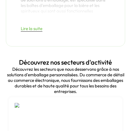
les boîtes d'emballage pour la bière et les
spiritueux qui sont aussi fonctionnelles
qu'attrayantes sur le plan visuel. Nos produits
conviennent à tous les types de brasseurs, de
distilleries et d'entreprises qui expédient de la
Lire la suite
bière, afin de préserver la sécurité de votre
bière ou de votre boisson et de mettre en
valeur votre marque. Qu'il s'agisse de boîtes à
bière imprimées sur mesure ou de boîtes
d'expédition durables, nous répondons à tous
Découvrez nos secteurs d'activité
les besoins d'emballage avec précision et
créativité.
Découvrez les secteurs que nous desservons grâce à nos
solutions d'emballage personnalisées. Du commerce de détail
Pourquoi choisir
au commerce électronique, nous fournissons des emballages
durables et de haute qualité pour tous les besoins des
Bonito Pack pour
entreprises.
l'emballage de la
bière et des
spiritueux ?