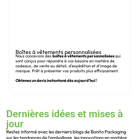
Boîtes à bière de luxe
imprimées sur mesure
L'emballage de votre produit donne la
première impression à vos clients. Grâce à nos
boîtes à bière imprimées sur mesure, vous
pouvez transformer des cartons ordinaires en
Boîtes à vêtements personnalisées
ambassadeurs de votre marque. Les
Nous concevons des
boîtes à vêtements personnalisées
qui
membres de notre équipe de conception sont
sont conçus pour répondre à vos besoins en matière de
cadeaux, de vente au détail, d'expédition et d'image de
là pour vous aider à transmettre le ton de
marque. Prêt à présenter vos produits plus efficacement.
votre marque à travers le design.
Obtenez un devis instantané dès aujourd'hui !
Boîtes de transport de
bière et de spiritueux
fiables et durables
Dernières idées et mises à
L'emballage de votre produit doit résister à la
jour
manutention, au transport et à la
présentation. Nos boîtes de transport de bière
Restez informé avec les derniers blogs de Bonito Packaging
sont conçues pour être résistantes, faciles à
sur les tendances de l'emballage, les innovations en matière