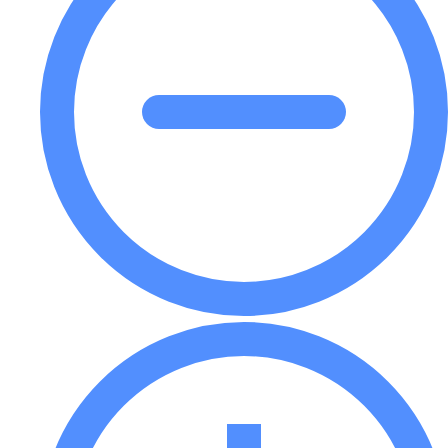
les produits en rayon.
Plateaux et caisses en plastique ou
en métal pouvant être chargés l'un
après l'autre
Votre marque, votre logo et toutes les
informations nécessaires peuvent être
imprimés sur chaque emballage. Nous utilisons
des matériaux et des technologies
d'impression écologiques pour soutenir les
objectifs climatiques d'aujourd'hui.
Innovation dans
l'emballage des
caisses de bière
avec BonitoPack
Collaborer avec Bonito Pack signifie que vous
avez accès à un groupe d'experts dévoués au