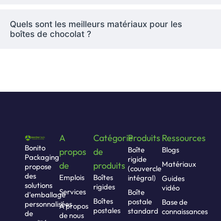
Industries que
Quels sont les meilleurs matériaux pour les
nous servons
boîtes de chocolat ?
La collaboration avec les équipes de ces
entreprises nous réjouit.
Chocolatiers artisanaux
Marques de confiserie
Les épiceries fines spécialisées dans
la confection de desserts
Organisateurs professionnels
A
Catégorie
Produits
Ressources
d'événements et de services de
Bonito
Boîte
Blogs
propos
de
cadeaux d'entreprise
Packaging
rigide
Matériaux
de
produits
propose
(couvercle
Entreprises qui vous proposent des
des
Emplois
Boîtes
intégral)
Guides
boîtes d'abonnement
solutions
rigides
vidéo
Services
Boîte
d'emballage
Bonito Pack offre des services fiables qui
Boîtes
postale
Base de
personnalisées
À propos
répondent à tous les types de marques et de
postales
standard
connaissances
de
de nous
budgets.