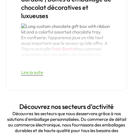
chocolat décoratives et
luxueuses
En confiserie, l'apparence joue un rôle tout
aussi important que la saveur qu'elle offre. A
l'heure actuelle
Pack Bonito
Nous sommes
spécialisés dans les boîtes de chocolat qui
améliorent l'attrait visuel et la protection de
votre produit. Que vous lanciez une ligne de
truffes de luxe ou que vous expédiiez des
Lire la suite
barres de chocolat en vrac, nos boîtes
personnalisées sont conçues pour être à la fois
élégantes et fonctionnelles.
Pourquoi choisir
Découvrez nos secteurs d'activité
Bonito Pack
Découvrez les secteurs que nous desservons grâce à nos
solutions d'emballage personnalisées. Du commerce de détail
comme fabricant
au commerce électronique, nous fournissons des emballages
durables et de haute qualité pour tous les besoins des