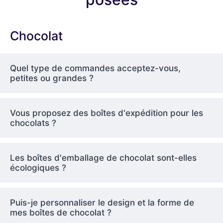
chocolat luxueuses et
décoratives
Chocolat
Parfait pour vos plus belles offres ou vos offres
limitées dans le temps. Pour ajouter une
Quel type de commandes acceptez-vous,
touche de style, utilisez des aimants pour les
petites ou grandes ?
fermetures, des matériaux nobles pour
l'intérieur et choisissez des finitions de luxe.
Boîtes cadeaux
Vous proposez des boîtes d'expédition pour les
chocolats ?
Célébrez chaque instant en trouvant un beau
cadeau. Le plus souvent, ces boîtes sont louées
pour les fêtes, les mariages et les fêtes
Les boîtes d'emballage de chocolat sont-elles
d'entreprise.
écologiques ?
Boîtes d'expédition
Lorsque vous expédiez des chocolats, utilisez
Puis-je personnaliser le design et la forme de
des récipients solides et hermétiques qui
mes boîtes de chocolat ?
résistent à la chaleur et au froid.