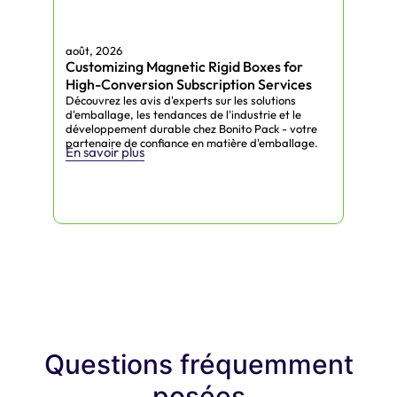
Nous fournissons diverses solutions
d'emballage aux entreprises de l'industrie du
chocolat.
août, 2026
août
Customizing Magnetic Rigid Boxes for
Edi
Boîtes de chocolat
High-Conversion Subscription Services
Sus
Découvrez les avis d'experts sur les solutions
Déco
personnalisées
d'emballage, les tendances de l'industrie et le
d'em
développement durable chez Bonito Pack - votre
déve
partenaire de confiance en matière d'emballage.
part
En savoir plus
En s
Donnez à votre marque une touche
personnalisée en utilisant des boîtes qui
correspondent à votre produit, à son
emballage et au style que vous avez choisi.
Boîtes de chocolat en
carton
Si vous avez besoin de paquets pour la vente
au détail quotidienne ou la promotion, ces
paquets sont robustes et économiques, et ils
Questions fréquemment
sont faciles à adapter.
Boîtes d'emballage de
posées