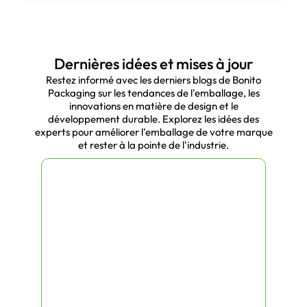
luxe ornées, nous concevons des
produits adaptés à votre marque.
Durabilité :
Les panneaux sont
fabriqués à partir d'un noyau de bois,
Dernières idées et mises à jour
de papier kraft ou d'excellentes
Restez informé avec les derniers blogs de Bonito
options de finition.
Packaging sur les tendances de l'emballage, les
innovations en matière de design et le
Vous pouvez utiliser le gaufrage,
développement durable. Explorez les idées des
l'estampage à l'aveugle
Le logo de
experts pour améliorer l'emballage de votre marque
votre marque peut être imprimé à
et rester à la pointe de l'industrie.
l'aide d'un stylo à bille, d'un
marquage à chaud ou d'un encart.
Vous pouvez choisir des produits
recyclables ou biodégradables.
Types de boîtes de
chocolat que nous
proposons