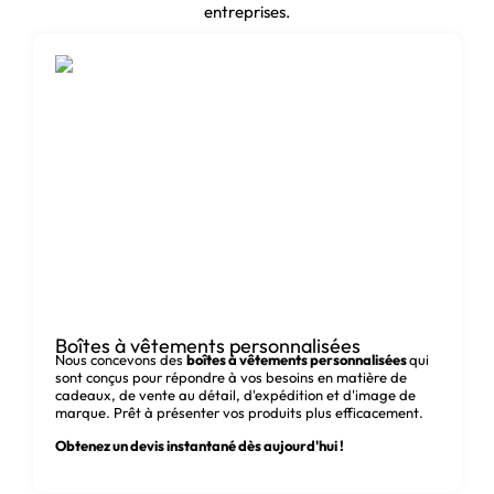
de boîtes
entreprises.
d'emballage pour le
chocolat ?
Nous connaissons parfaitement le
fonctionnement de l'industrie du chocolat. Tous
nos emballages ont un design unique,
protègent vos produits et sont écologiques, à
l'image de votre marque.
Avantages des
solutions d'emballage
de chocolat sur
Boîtes à vêtements personnalisées
Nous concevons des
boîtes à vêtements personnalisées
qui
mesure :
sont conçus pour répondre à vos besoins en matière de
cadeaux, de vente au détail, d'expédition et d'image de
marque. Prêt à présenter vos produits plus efficacement.
Dimensions et modèles sur mesure
Obtenez un devis instantané dès aujourd'hui !
:
Qu'il s'agisse de boîtes à chocolat
en carton épurées ou de boîtes de