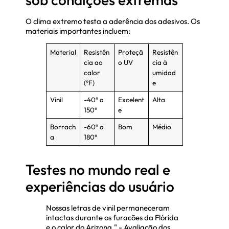
O clima extremo testa a aderência dos adesivos. Os
materiais importantes incluem:
Material
Resistên
Proteçã
Resistên
cia ao
o UV
cia à
calor
umidad
(°F)
e
Vinil
-40° a
Excelent
Alta
150°
e
Borrach
-60° a
Bom
Médio
a
180°
Testes no mundo real e
experiências do usuário
Nossas letras de vinil permaneceram
intactas durante os furacões da Flórida
e o calor do Arizona." - Avaliação dos