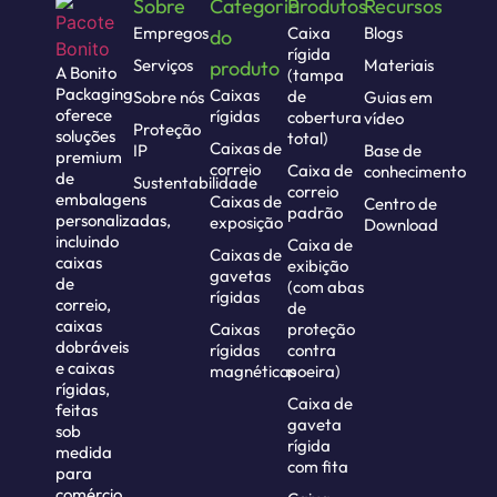
Sobre
Categoria
Produtos
Recursos
Empregos
Caixa
Blogs
do
rígida
Serviços
Materiais
produto
A Bonito
(tampa
Packaging
Caixas
de
Sobre nós
Guias em
oferece
rígidas
cobertura
vídeo
Proteção
soluções
total)
Caixas de
IP
Base de
premium
correio
Caixa de
conhecimento
de
Sustentabilidade
correio
embalagens
Caixas de
Centro de
padrão
personalizadas,
exposição
Download
incluindo
Caixa de
Caixas de
caixas
exibição
gavetas
de
(com abas
rígidas
correio,
de
caixas
Caixas
proteção
dobráveis
rígidas
contra
e caixas
magnéticas
poeira)
rígidas,
Caixa de
feitas
gaveta
sob
rígida
medida
com fita
para
comércio